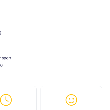
)
 sport
50