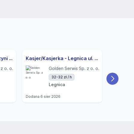
Sprzedawca/Sprzedawczyni - Wrocław Ul. Sielska
Kasjer/Kasjerka - Legnica ul. Schumana
z o. o.
Golden Serwis Sp. z o. o.
32-32 zł / h
Legnica
Dodana
6 sier 2026
Dodana
6 si