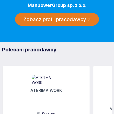
ManpowerGroup sp. z o.o.
Zobacz profil pracodawcy
Polecani pracodawcy
ATERIMA WORK
MG
Kraków