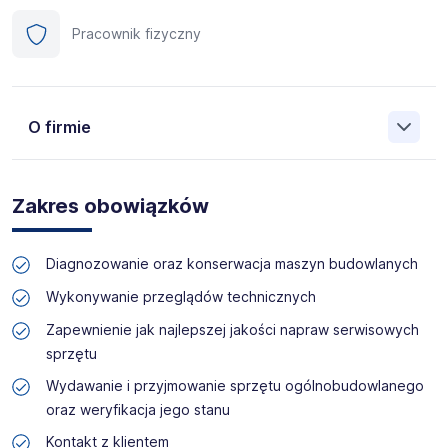
Pracownik fizyczny
O firmie
Manpower (Agencja zatrudnienia nr 412) to globalna firma
o ponad 70-letnim doświadczeniu, działająca w 82
Zakres obowiązków
krajach. Na polskim rynku jesteśmy od 2001 roku i obecnie
posiadamy prawie 35 oddziałów w całym kraju. Naszym
celem jest otwieranie przed kandydatami nowych
Diagnozowanie oraz konserwacja maszyn budowlanych
możliwości, pomoc w znalezieniu pracy odpowiadającej
ich kwalifikacjom i doświadczeniu. Więcej informacji na
Wykonywanie przeglądów technicznych
temat Manpower znajduje się na www.manpower.pl
Zapewnienie jak najlepszej jakości napraw serwisowych
sprzętu
Skontaktuj się z nami - to nic nie kosztuje, możesz za to
zyskać profesjonalne doradztwo i wymarzoną pracę!
Wydawanie i przyjmowanie sprzętu ogólnobudowlanego
oraz weryfikacja jego stanu
Kontakt z klientem