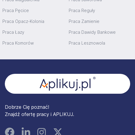
Praca Pęcice
Praca Reguły
Praca Opacz-Kolonia
Praca Zamienie
Praca Łazy
Praca Dawidy Bankowe
Praca Komorów
Praca Lesznowola
Stopka
Dobrze Cię poznać!
Znajdź ofertę pracy i APLIKUJ.
Facebook
Linked In
Instagram
Instagram