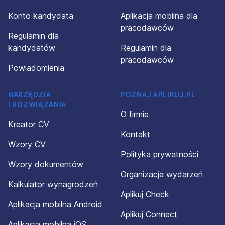
Konto kandydata
Aplikacja mobilna dla
pracodawców
Regulamin dla
kandydatów
Regulamin dla
pracodawców
Powiadomienia
NARZĘDZIA
POZNAJ APLIKUJ.PL
I ROZWIĄZANIA
O firmie
Kreator CV
Kontakt
Wzory CV
Polityka prywatności
Wzory dokumentów
Organizacja wydarzeń
Kalkulator wynagrodzeń
Aplikuj Check
Aplikacja mobilna Android
Aplikuj Connect
Aplikacja mobilna iOS