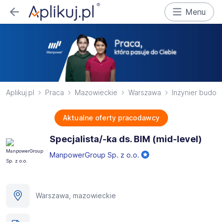
Menu
Aplikuj.pl
Praca
Mazowieckie
Warszawa
Inżynier budo
Aktualne oferty pracodawcy
Specjalista/-ka ds. BIM (mid-level)
ManpowerGroup Sp. z o.o.
Warszawa, mazowieckie