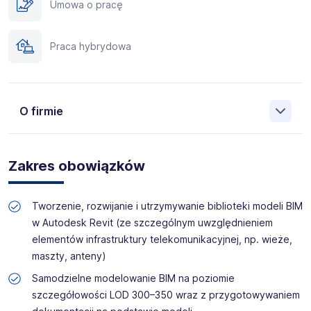
Umowa o pracę
Praca hybrydowa
O firmie
Manpower (Agencja zatrudnienia nr 412) to globalna firma
o ponad 70-letnim doświadczeniu, działająca w 82
Zakres obowiązków
krajach. Na polskim rynku jesteśmy od 2001 roku i obecnie
posiadamy prawie 35 oddziałów w całym kraju. Naszym
celem jest otwieranie przed kandydatami nowych
Tworzenie, rozwijanie i utrzymywanie biblioteki modeli BIM
możliwości, pomoc w znalezieniu pracy odpowiadającej
w Autodesk Revit (ze szczególnym uwzględnieniem
ich kwalifikacjom i doświadczeniu. Więcej informacji na
elementów infrastruktury telekomunikacyjnej, np. wieże,
temat Manpower znajduje się na www.manpower.pl
maszty, anteny)
Skontaktuj się z nami - to nic nie kosztuje, możesz za to
Samodzielne modelowanie BIM na poziomie
zyskać profesjonalne doradztwo i wymarzoną pracę!
szczegółowości LOD 300–350 wraz z przygotowywaniem