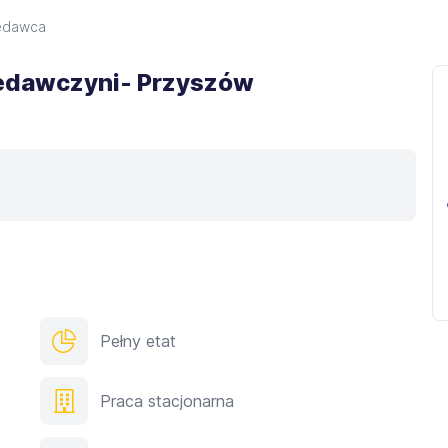
edawca
edawczyni- Przyszów
Pełny etat
Praca stacjonarna