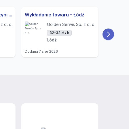
Sprzedawca/Sprzedawczyni - ŁÓDŹ ul. Elsnera
Wykładanie towaru - Łódź
z o. o.
Golden Serwis Sp. z o. o.
32-32 zł / h
Łódź
Dodana
7 sier 2026
Dodana
7 si