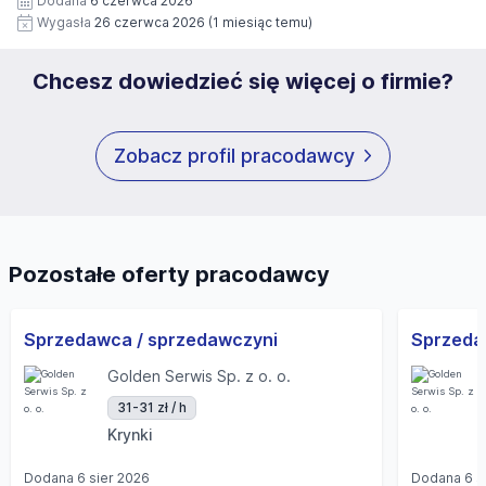
Dodana
6 czerwca 2026
Wygasła
26 czerwca 2026
(1 miesiąc temu)
Chcesz dowiedzieć się więcej o firmie?
Zobacz profil pracodawcy
Pozostałe oferty pracodawcy
Sprzedawca / sprzedawczyni
Golden Serwis Sp. z o. o.
31-31 zł / h
Krynki
Dodana
6 sier 2026
Dodana
6 s