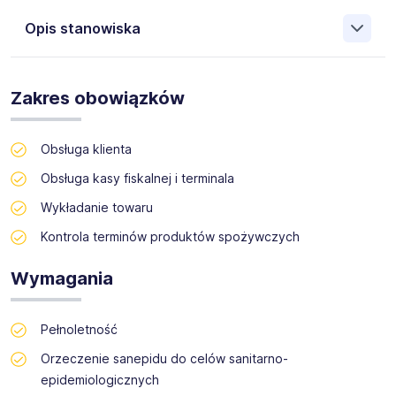
Opis stanowiska
GOLDEN SERWIS wpisana do rejestru agencji zatrudnienia
pod numerem KRAZ: 21045, zajmująca się profesjonalnym
Zakres obowiązków
wsparciem sprzedaży poszukuje obecnie dla swojego
klienta osoby na Stanowisko Kasjer/Sprzedawca w
Sosnowcu.
Obsługa klienta
Ul. Sienkiewicza
Obsługa kasy fiskalnej i terminala
MILE WIDZIANE OSOBY NA EMERYTURZE
Wykładanie towaru
Kontrola terminów produktów spożywczych
Wymagania
Pełnoletność
Orzeczenie sanepidu do celów sanitarno-
epidemiologicznych