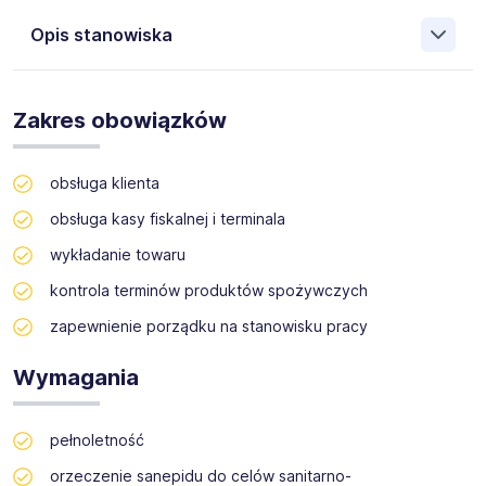
Opis stanowiska
Firma GOLDEN SERWIS wpisana do rejestru agencji
zatrudnienia pod numerem KRAZ: 21045, zajmująca się
Zakres obowiązków
profesjonalnym wsparciem sprzedaży poszukuje obecnie
osoby na Stanowisko Kasjer/Sprzedawca w miejscowości
- Gorzów Wielkopolski
obsługa klienta
Ul. Starzyńskiego
obsługa kasy fiskalnej i terminala
wykładanie towaru
kontrola terminów produktów spożywczych
zapewnienie porządku na stanowisku pracy
Wymagania
pełnoletność
orzeczenie sanepidu do celów sanitarno-