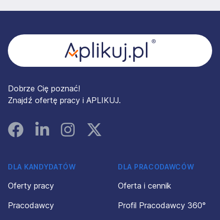
Stopka
Dobrze Cię poznać!
Znajdź ofertę pracy i APLIKUJ.
Facebook
Linked In
Instagram
Instagram
DLA KANDYDATÓW
DLA PRACODAWCÓW
Oferty pracy
Oferta i cennik
Pracodawcy
Profil Pracodawcy 360°