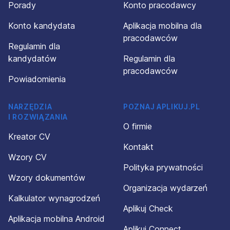
Porady
Konto pracodawcy
Konto kandydata
Aplikacja mobilna dla
pracodawców
Regulamin dla
kandydatów
Regulamin dla
pracodawców
Powiadomienia
NARZĘDZIA
POZNAJ APLIKUJ.PL
I ROZWIĄZANIA
O firmie
Kreator CV
Kontakt
Wzory CV
Polityka prywatności
Wzory dokumentów
Organizacja wydarzeń
Kalkulator wynagrodzeń
Aplikuj Check
Aplikacja mobilna Android
Aplikuj Connect