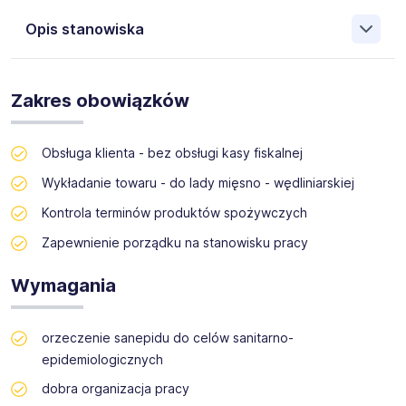
Opis stanowiska
Firma GOLDEN SERWIS wpisana do rejestru agencji
zatrudnienia pod numerem KRAZ: 21045, zajmująca się
Zakres obowiązków
profesjonalnym wsparciem sprzedaży poszukuje obecnie
dla swojego klienta osoby na Stanowisko Pracownik lady
mięsnej w miejscowości - Lublin.
Obsługa klienta - bez obsługi kasy fiskalnej
Ul. Bursztynowa
Wykładanie towaru - do lady mięsno - wędliniarskiej
Kontrola terminów produktów spożywczych
Zapewnienie porządku na stanowisku pracy
Wymagania
orzeczenie sanepidu do celów sanitarno-
epidemiologicznych
dobra organizacja pracy