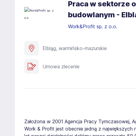
Praca w sektorze o
budowlanym - Elbl
Work&Profit sp. z o.o.
Elbląg, warmińsko-mazurskie
Umowa zlecenie
Założona w 2001 Agencja Pracy Tymczasowej, A
Work & Profit jest obecnie jedną z największych n
lat naszej działalności daliśmy pracę przeszło 5