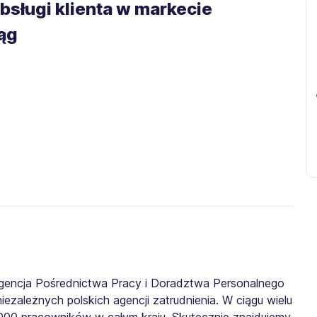
bsługi klienta w markecie
ąg​
gencja Pośrednictwa Pracy i Doradztwa Personalnego
iezależnych polskich agencji zatrudnienia. W ciągu wielu
0 000 pracowników w całym kraju. Skutecznie znajdujemy