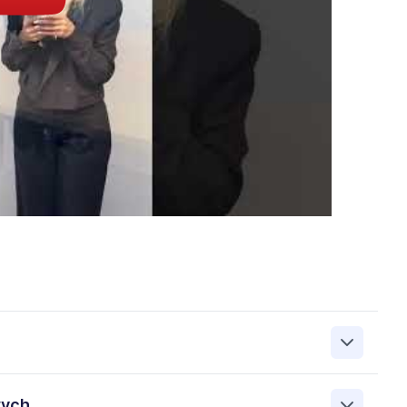
zanie przez Work&Profit Sp. z o.o., ul. 11 Listopada 60-62,
wych