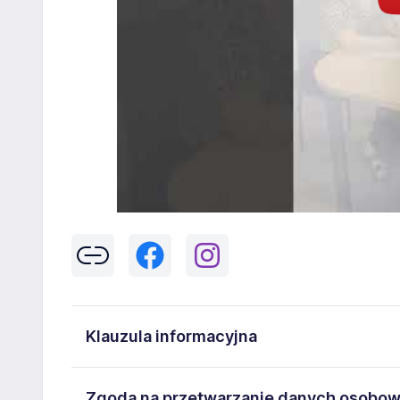
Klauzula informacyjna
Klikając w przycisk „Wyślij” zgadzasz się na przetwar
Zgoda na przetwarzanie danych osobo