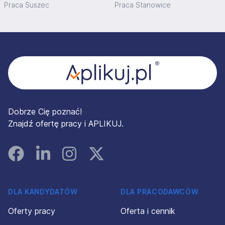
Praca Suszec
Praca Stanowice
Stopka
Dobrze Cię poznać!
Znajdź ofertę pracy i APLIKUJ.
Facebook
Linked In
Instagram
Instagram
DLA KANDYDATÓW
DLA PRACODAWCÓW
Oferty pracy
Oferta i cennik