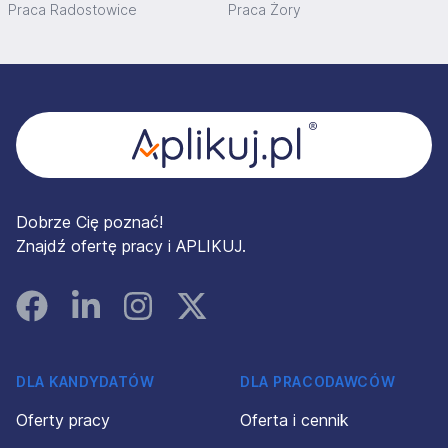
Praca Radostowice
Praca Żory
Stopka
Dobrze Cię poznać!
Znajdź ofertę pracy i APLIKUJ.
Facebook
Linked In
Instagram
Instagram
DLA KANDYDATÓW
DLA PRACODAWCÓW
Oferty pracy
Oferta i cennik