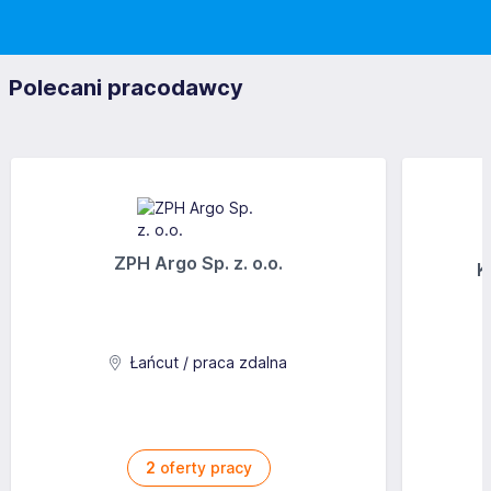
Polecani pracodawcy
ZPH Argo Sp. z. o.o.
K
Łańcut / praca zdalna
2
oferty pracy