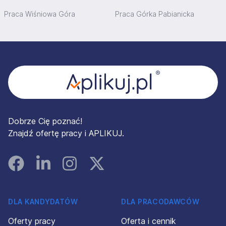
Praca Wiśniowa Góra
Praca Górka Pabianicka
Stopka
Dobrze Cię poznać!
Znajdź ofertę pracy i APLIKUJ.
Facebook
Linked In
Instagram
Instagram
DLA KANDYDATÓW
DLA PRACODAWCÓW
Oferty pracy
Oferta i cennik