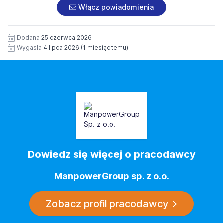
dokumentach aplikacyjnych (w tym wizerunku), na
Włącz powiadomienia
potrzeby przyszłych rekrutacji przez okres 12 miesięcy.
Zgoda jest dobrowolna i może być w każdym czasie
wycofana.
Dodana
25 czerwca 2026
Wygasła
4 lipca 2026
(1 miesiąc temu)
Dowiedz się więcej o pracodawcy
ManpowerGroup sp. z o.o.
Zobacz profil pracodawcy