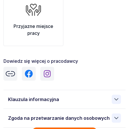
Przyjazne miejsce
pracy
Dowiedz się więcej o pracodawcy
Klauzula informacyjna
Administratorem danych osobowych jest
Zgoda na przetwarzanie danych osobowych
TRENKWALDER&PARTNER SP Z O.O. 96-100 Skierniewice
Gałeckiego 14, NIP: 8361662689. Moje dane osobowe