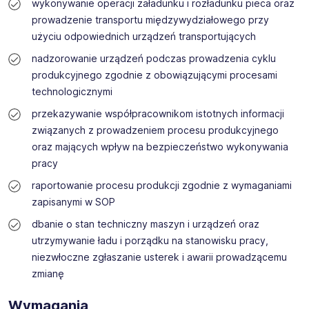
lokalnych rynków pracy z międzynarodowym
wykonywanie operacji załadunku i rozładunku pieca oraz
doświadczeniem.
prowadzenie transportu międzywydziałowego przy
Rekrutujemy pracowników na wszystkie poziomy
użyciu odpowiednich urządzeń transportujących
stanowisk: podstawowe, techniczne, inżynierskie,
nadzorowanie urządzeń podczas prowadzenia cyklu
specjalistyczne i menedżerskie dla firm w Polsce,
Niemczech i innych krajach Europy. Niezależnie od tego,
produkcyjnego zgodnie z obowiązującymi procesami
czy szukasz pierwszej pracy, kolejnego kroku w karierze,
technologicznymi
czy nowych wyzwań zawodowych, możesz liczyć na
przekazywanie współpracownikom istotnych informacji
nasze wsparcie.
związanych z prowadzeniem procesu produkcyjnego
Wierzymy, że sukces organizacji zaczyna się od ludzi,
oraz mających wpływ na bezpieczeństwo wykonywania
dlatego stawiamy na partnerskie relacje, profesjonalne
pracy
wsparcie i rozwój potencjału każdego kandydata.
raportowanie procesu produkcji zgodnie z wymaganiami
zapisanymi w SOP
dbanie o stan techniczny maszyn i urządzeń oraz
utrzymywanie ładu i porządku na stanowisku pracy,
niezwłoczne zgłaszanie usterek i awarii prowadzącemu
zmianę
Wymagania