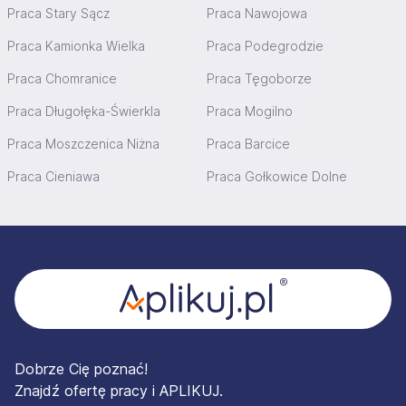
Praca Stary Sącz
Praca Nawojowa
Praca Kamionka Wielka
Praca Podegrodzie
Praca Chomranice
Praca Tęgoborze
Praca Długołęka-Świerkla
Praca Mogilno
Praca Moszczenica Niżna
Praca Barcice
Praca Cieniawa
Praca Gołkowice Dolne
Stopka
Dobrze Cię poznać!
Znajdź ofertę pracy i APLIKUJ.