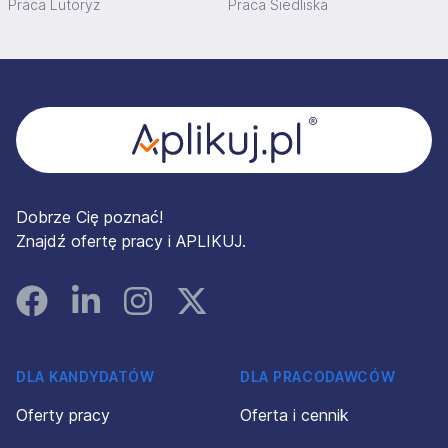
Praca Lutoryż
Praca Siedliska
Stopka
Dobrze Cię poznać!
Znajdź ofertę pracy i APLIKUJ.
Facebook
Linked In
Instagram
Instagram
DLA KANDYDATÓW
DLA PRACODAWCÓW
Oferty pracy
Oferta i cennik