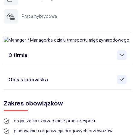
Praca hybrydowa
O firmie
Trenkwalder
to międzynarodowa agencja pracy i
doradztwa personalnego specjalizująca się w
Opis stanowiska
rekrutacjach, pracy tymczasowej, delegowaniu
pracowników, outsourcingu oraz doradztwie HR. Od
ponad 40 lat na świecie i 25 lat w Polsce wspieramy
Dla naszego klienta poszukujemy osoby na stanowisko
kandydatów w rozwoju kariery zawodowej, a firmom
Manager / Managerka działu transportu
Zakres obowiązków
pomagamy budować efektywne zespoły.
międzynarodowego.
Łączymy wiedzę ekspertów HR, nowoczesne technologie
organizacja i zarządzanie pracą zespołu
HR Tech oraz rozwiązania outsourcingowe, aby
skutecznie odpowiadać na wyzwania współczesnego
planowanie i organizacja drogowych przewozów
rynku pracy.