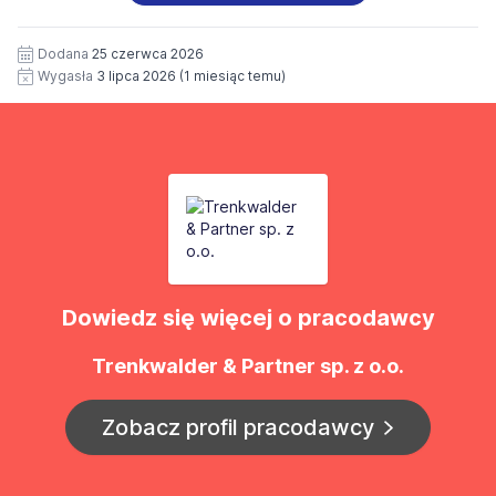
potrzeby przyszłych rekrutacji przez okres 12 miesięcy.
Zgoda jest dobrowolna i może być w każdym czasie
wycofana.
Dodana
25 czerwca 2026
Wygasła
3 lipca 2026
(1 miesiąc temu)
Dowiedz się więcej o pracodawcy
Trenkwalder & Partner sp. z o.o.
Zobacz profil pracodawcy