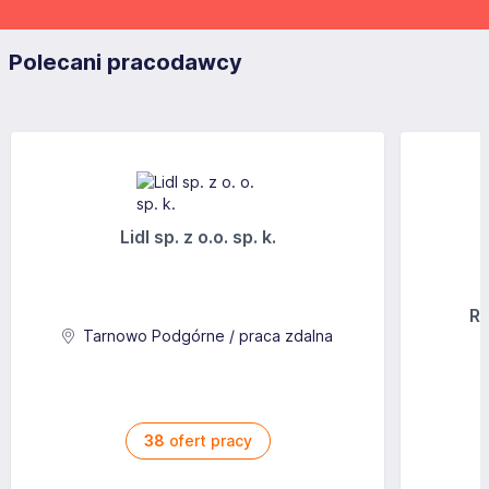
Polecani pracodawcy
Lidl sp. z o.o. sp. k.
Ra
Tarnowo Podgórne / praca zdalna
38
ofert pracy