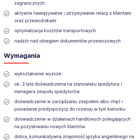
zagranicznych
Działając poprzez sieć 200 oddziałów w Europie i
kilkunastu biur terenowych w Polsce, łączymy znajomość
aktywne nawiązywanie i utrzymywanie relacji z klientami
lokalnych rynków pracy z międzynarodowym
oraz przewoźnikami
doświadczeniem.
optymalizacja kosztów transportowych
Rekrutujemy pracowników na wszystkie poziomy
stanowisk: podstawowe, techniczne, inżynierskie,
nadzór nad obiegiem dokumentów przewozowych
specjalistyczne i menedżerskie dla firm w Polsce,
Niemczech i innych krajach Europy. Niezależnie od tego,
Wymagania
czy szukasz pierwszej pracy, kolejnego kroku w karierze,
czy nowych wyzwań zawodowych, możesz liczyć na
nasze wsparcie.
wykształcenie wyższe
Wierzymy, że sukces organizacji zaczyna się od ludzi,
ok. 3 lata doświadczenia na stanowisku spedytora /
dlatego stawiamy na partnerskie relacje, profesjonalne
menagera zespołu spedytorów
wsparcie i rozwój potencjału każdego kandydata.
doświadczenie w zarządzaniu zespołem albo chęć i
posiadanie predyspozycji do rozwoju w tym kierunku
doświadczenie w działaniach handlowych polegających
na pozyskiwaniu nowych klientów
dobra, komunikatywna znajomość języka angielskiego na