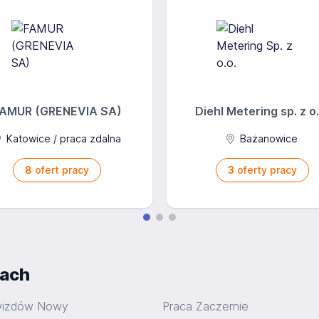
AMUR (GRENEVIA SA)
Diehl Metering sp. z o.
Katowice / praca zdalna
Bażanowice
8
ofert pracy
3
oferty pracy
iach
wizdów Nowy
Praca Zaczernie