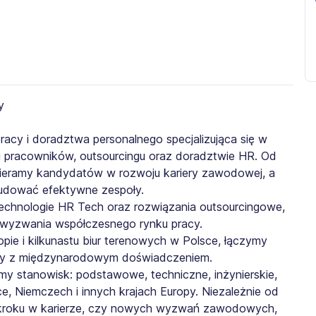
cy i doradztwa personalnego specjalizująca się w
u pracowników, outsourcingu oraz doradztwie HR. Od
spieramy kandydatów w rozwoju kariery zawodowej, a
dować efektywne zespoły.
hnologie HR Tech oraz rozwiązania outsourcingowe,
wyzwania współczesnego rynku pracy.
pie i kilkunastu biur terenowych w Polsce, łączymy
cy z międzynarodowym doświadczeniem.
y stanowisk: podstawowe, techniczne, inżynierskie,
ce, Niemczech i innych krajach Europy. Niezależnie od
o kroku w karierze, czy nowych wyzwań zawodowych,