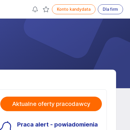
Konto kandydata
Dla firm
Aktualne oferty pracodawcy
Praca alert - powiadomienia