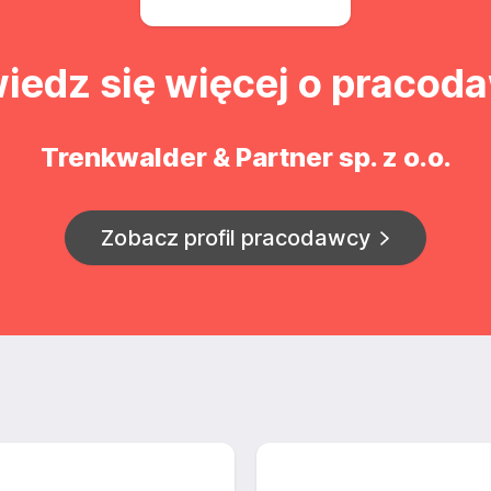
iedz się więcej o pracod
Trenkwalder & Partner sp. z o.o.
Zobacz profil pracodawcy