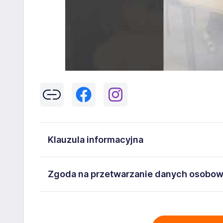
Klauzula informacyjna
Klikając w przycisk „Wyślij” zgadzasz się na przetwar
Zgoda na przetwarzanie danych osobo
43-300 Bielsko-Biała danych osobowych zawartych w
na stanowisko wskazane w ogłoszeniu. W każdym cz
Wyrażam zgodę na przetwarzanie moich danych oso
adresem
poczta@workprofit.pl
43-300 Bielsko-Biała ul. 11 Listopada 60-62 , NIP