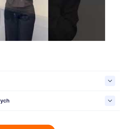
zanie przez Work&Profit Sp. z o.o., ul. 11 Listopada 60-62,
wych
 zgłoszeniu rekrutacyjnym w celu prowadzenia rekrutacji
asie możesz cofnąć zgodę, kontaktując się z nami pod
bowych przez Work & Profit Agencja Pracy Tymczasowej
: 5471988634 zawartych w załączonych dokumentach