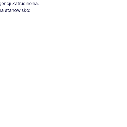
ncji Zatrudnienia.
na stanowisko:
: