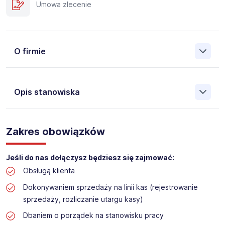
Umowa zlecenie
O firmie
Opis stanowiska
Założona w 2001 Agencja Pracy Tymczasowej, Agencja
Pośrednictwa Pracy i Doradztwa Personalnego Work &
Zakres obowiązków
Profit jest obecnie jedną z największych niezależnych
polskich agencji zatrudnienia. W ciągu wielu lat naszej
działalności daliśmy pracę przeszło 50 000 pracowników
Jeśli do nas dołączysz będziesz się zajmować:
w całym kraju. Skutecznie znajdujemy pracowników dla
Obsługą klienta
największych firm, jak również małych rodzinnych
przedsiębiorstw w Polsce. Agencja jest wpisana pod nr
Dokonywaniem sprzedaży na linii kas (rejestrowanie
396 w Krajowym Rejestrze Agencji Zatrudnienia.
sprzedaży, rozliczanie utargu kasy)
Obecnie dla naszego Klienta, poszukujemy osób do pracy
Dbaniem o porządek na stanowisku pracy
na stanowisko: