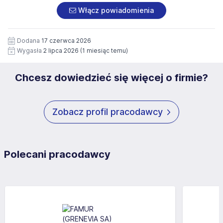
załączonych dokumentach aplikacyjnych (w tym
pod numerem 33 816 64 09 lub pisemnie na adres
Włącz powiadomienia
wizerunku), na potrzeby przyszłych rekrutacji przez okres
siedziby administratora.
12 miesięcy. Zgoda jest dobrowolna i może być w każdym
Pełną treść Klauzuli znajdzie Pan/Pani pod adresem:
czasie wycofana.
Dodana
17 czerwca 2026
https://www.workprofit.pl/klauzula-informacyjna.html
Wygasła
2 lipca 2026
(1 miesiąc temu)
Chcesz dowiedzieć się więcej o firmie?
Zobacz profil pracodawcy
Polecani pracodawcy