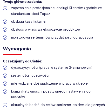
trzydzieści placówek
(sklepów własnych i
Twoje główne zadania:
franczyzowych) w czterech województwach wschodniej,
zapewnienie profesjonalnej obsługi Klientów zgodnie ze
a także centralnej Polski. Nasza marka stale się rozwija i
standardami sieci Topaz
chociaż najważniejszym trzonem działalności TOPAZ są
sklepy spożywcze, rozwijamy również własne stacje
obsługa kasy fiskalnej
benzynowe, punkty gastronomiczne TOP DRIVE, browar
dbałość o właściwą ekspozycję produktów
restauracyjny BROFAKTURA, galerie handlowe, inwestycje
deweloperskie. Dysponujemy również Zakładem rozbioru
monitorowanie terminów przydatności do spożycia
drobiu, ciastkarnią NATALIA I SZYMON oraz Piekarnią
Sokołowską.
Wymagania
Misją naszej firmy jest być bliżej naszych Klientów -
oferując Im dobrą cenę, jakość i wygodę zakupów.
Oczekujemy od Ciebie:
Aktualnie do swojego
sklepu TOPAZ w
dyspozycyjności (praca w systemie 2-zmianowym)
Domanicach - poszukujemy
rzetelności i uczciwości
pracowników na stanowisko - Kasjer-
mile widziane doświadczenie w pracy w sklepie
sprzedawca / Kasjerka-
sprzedawczyni
komunikatywności i pozytywnego nastawienia do
Klientów
aktualnych badań do celów sanitarno-epidemiologicznych