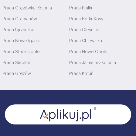
Praca Gręzówka-Kolonia
Praca Białki
Praca Grabianów
Praca Borki-Kosy
Praca Ujrzanów
Praca Oleśnica
Praca Nowe Iganie
Praca Chlewiska
Praca Stare Opole
Praca Nowe Opole
Praca Siedlce
Praca Jamielnik-Kolonia
Praca Gręzów
Praca Kotuń
Stopka