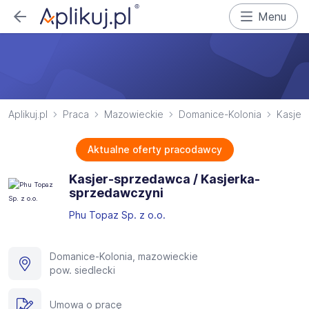
Menu
Aplikuj.pl
Praca
Mazowieckie
Domanice-Kolonia
Kasjer
Aktualne oferty pracodawcy
Kasjer-sprzedawca / Kasjerka-
sprzedawczyni
Phu Topaz Sp. z o.o.
Domanice-Kolonia, mazowieckie
pow. siedlecki
Umowa o pracę