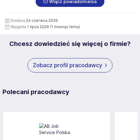
Włącz powiadomienia
potrzeby przyszłych rekrutacji przez okres 12 miesięcy.
Zgoda jest dobrowolna i może być w każdym czasie
wycofana.
Dodana
24 czerwca 2026
Wygasła
1 lipca 2026
(1 miesiąc temu)
Chcesz dowiedzieć się więcej o firmie?
Zobacz profil pracodawcy
Polecani pracodawcy