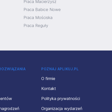
Praca Macierzysz
Praca Babice Nowe
Praca Mościska
Praca Reguły
 ROZWIĄZANIA
POZNAJ APLIKUJ.PL
O firmie
Kontakt
mentów
Polityka prywatności
ynagrodzeń
Organizacja wydarzeń