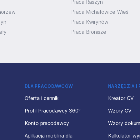
Praca Raszyn
horzew
Praca Michałowice-Wieś
dyn
Praca Kwirynów
ały
Praca Bronisze
DLA PRACODAWCÓW
NARZĘDZIA I
Oferta i cennik
Kreator CV
Profil Pracodawcy 360°
Wzory CV
Konto pracodawcy
Wzory doku
Aplikacja mobilna dla
Kalkulator w