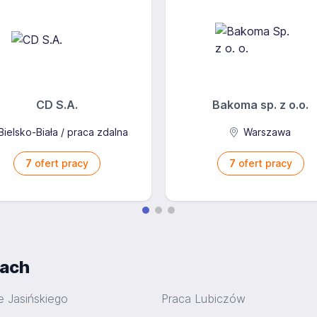
CD S.A.
Bakoma sp. z o.o.
ielsko-Biała / praca zdalna
Warszawa
7
ofert pracy
7
ofert pracy
iach
e Jasińskiego
Praca Lubiczów