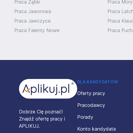
Praca Ząbki
Praca Mory
Praca Jaworowa
Praca Latc
Praca Jawczyce
Praca Klau
Praca Falenty Nowe
Praca Puch
Stopka
DLA KANDYDATÓW
Oferty pracy
Pracodawcy
Dobrze Cię poznać!
Porady
Znajdź ofertę pracy i
APLIKUJ.
Konto kandydata