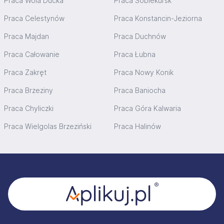
Praca Wola Ducka
Praca Sobiekursk
Praca Celestynów
Praca Konstancin-Jeziorna
Praca Majdan
Praca Duchnów
Praca Całowanie
Praca Łubna
Praca Zakręt
Praca Nowy Konik
Praca Brzeziny
Praca Baniocha
Praca Chyliczki
Praca Góra Kalwaria
Praca Wielgolas Brzeziński
Praca Halinów
Stopka