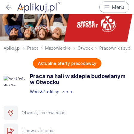
Menu
Aplikuj.pl
Praca
Mazowieckie
Otwock
Pracownik fizycz
Aktualne oferty pracodawcy
Praca na hali w sklepie budowlanym
w Otwocku
Work&Profit sp. z o.o.
Otwock, mazowieckie
Umowa zlecenie