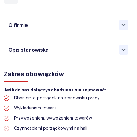
O firmie
Opis stanowiska
Założona w 2001 Agencja Pracy Tymczasowej, Agencja
Pośrednictwa Pracy i Doradztwa Personalnego Work &
Zakres obowiązków
Profit jest obecnie jedną z największych niezależnych
polskich agencji zatrudnienia. W ciągu wielu lat naszej
działalności daliśmy pracę przeszło 50 000 pracowników
Jeśli do nas dołączysz będziesz się zajmować:
w całym kraju. Skutecznie znajdujemy pracowników dla
Dbaniem o porządek na stanowisku pracy
największych firm, jak również małych rodzinnych
przedsiębiorstw w Polsce. Agencja jest wpisana pod nr
Wykładaniem towaru
396 w Krajowym Rejestrze Agencji Zatrudnienia.
Przywożeniem, wywożeniem towarów
Obecnie dla naszego Klienta, poszukujemy osób na
Czynnościami porządkowymi na hali
stanowisko: