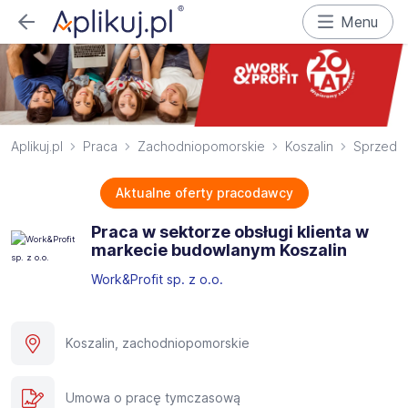
Menu
Aplikuj.pl
Praca
Zachodniopomorskie
Koszalin
Sprzeda
Aktualne oferty pracodawcy
Praca w sektorze obsługi klienta w
markecie budowlanym Koszalin
Work&Profit sp. z o.o.
Koszalin, zachodniopomorskie
Umowa o pracę tymczasową