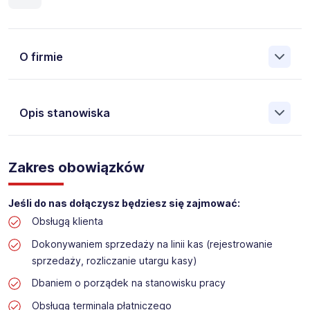
O firmie
Opis stanowiska
Założona w 2001 Agencja Pracy Tymczasowej, Agencja
Pośrednictwa Pracy i Doradztwa Personalnego Work &
Zakres obowiązków
Profit jest obecnie jedną z największych niezależnych
polskich agencji zatrudnienia. W ciągu wielu lat naszej
działalności daliśmy pracę przeszło 50 000 pracowników
Jeśli do nas dołączysz będziesz się zajmować:
w całym kraju. Skutecznie znajdujemy pracowników dla
Obsługą klienta
największych firm, jak również małych rodzinnych
przedsiębiorstw w Polsce. Agencja jest wpisana pod nr
Dokonywaniem sprzedaży na linii kas (rejestrowanie
396 w Krajowym Rejestrze Agencji Zatrudnienia.
sprzedaży, rozliczanie utargu kasy)
Dbaniem o porządek na stanowisku pracy
Obecnie dla naszego Klienta, poszukujemy osób do pracy
na stanowisko:
Obsługą terminala płatniczego