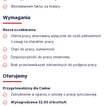
Praca w sektorze obsługi klienta w markecie
Wystawianiem faktur za towary.
budowlanym
Lokalizacja: Koszalin
Wymagania
Nasze oczekiwania:
Oferta pracy skierowana wyłącznie do osób pełnoletnich
z uwagi na charakter pracy
Chęć do pracy, sumienność
Dyspozycyjność do pracy zmianowej
Brak przeciwwskazań zdrowotnych do podjęcia pracy
Oferujemy
Przygotowaliśmy dla Ciebie:
Zatrudnienie w oparciu o umowę o pracę tymczasową
Wynagrodzenie 32,00 zł brutto/h