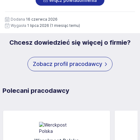
Włącz powiadomienia
wizerunku), na potrzeby przyszłych rekrutacji przez okres
siedziby administratora.
12 miesięcy. Zgoda jest dobrowolna i może być w każdym
Pełną treść Klauzuli znajdzie Pan/Pani pod adresem:
czasie wycofana.
Dodana
16 czerwca 2026
https://www.workprofit.pl/klauzula-informacyjna.html
Wygasła
1 lipca 2026
(1 miesiąc temu)
Chcesz dowiedzieć się więcej o firmie?
Zobacz profil pracodawcy
Polecani pracodawcy