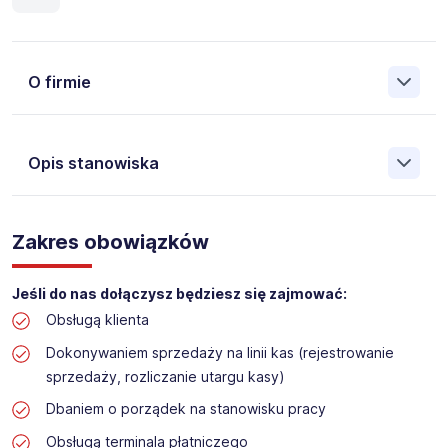
O firmie
Opis stanowiska
Założona w 2001 Agencja Pracy Tymczasowej, Agencja
Pośrednictwa Pracy i Doradztwa Personalnego Work &
Zakres obowiązków
Profit jest obecnie jedną z największych niezależnych
polskich agencji zatrudnienia. W ciągu wielu lat naszej
działalności daliśmy pracę przeszło 50 000 pracowników
Jeśli do nas dołączysz będziesz się zajmować:
w całym kraju. Skutecznie znajdujemy pracowników dla
Obsługą klienta
największych firm, jak również małych rodzinnych
przedsiębiorstw w Polsce. Agencja jest wpisana pod nr
Dokonywaniem sprzedaży na linii kas (rejestrowanie
396 w Krajowym Rejestrze Agencji Zatrudnienia.
sprzedaży, rozliczanie utargu kasy)
Obecnie dla naszego Klienta, poszukujemy osób do pracy
Dbaniem o porządek na stanowisku pracy
na stanowisko:
Obsługą terminala płatniczego