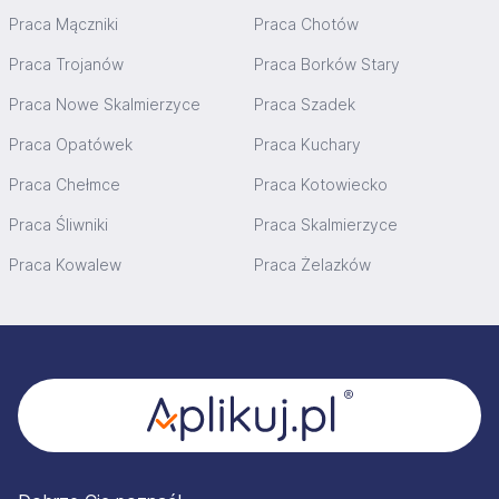
Praca Mączniki
Praca Chotów
Praca Trojanów
Praca Borków Stary
Praca Nowe Skalmierzyce
Praca Szadek
Praca Opatówek
Praca Kuchary
Praca Chełmce
Praca Kotowiecko
Praca Śliwniki
Praca Skalmierzyce
Praca Kowalew
Praca Żelazków
Stopka