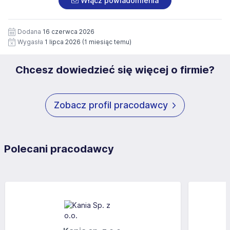
Włącz powiadomienia
wizerunku), na potrzeby przyszłych rekrutacji przez okres
siedziby administratora.
12 miesięcy. Zgoda jest dobrowolna i może być w każdym
Pełną treść Klauzuli znajdzie Pan/Pani pod adresem:
czasie wycofana.
Dodana
16 czerwca 2026
https://www.workprofit.pl/klauzula-informacyjna.html
Wygasła
1 lipca 2026
(1 miesiąc temu)
Chcesz dowiedzieć się więcej o firmie?
Zobacz profil pracodawcy
Polecani pracodawcy