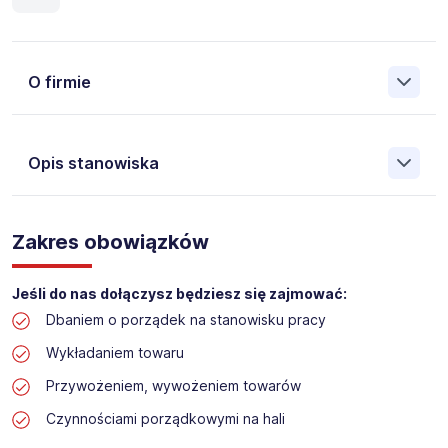
O firmie
Opis stanowiska
Założona w 2001 Agencja Pracy Tymczasowej, Agencja
Pośrednictwa Pracy i Doradztwa Personalnego Work &
Zakres obowiązków
Profit jest obecnie jedną z największych niezależnych
polskich agencji zatrudnienia. W ciągu wielu lat naszej
działalności daliśmy pracę przeszło 50 000 pracowników
Jeśli do nas dołączysz będziesz się zajmować:
w całym kraju. Skutecznie znajdujemy pracowników dla
Dbaniem o porządek na stanowisku pracy
największych firm, jak również małych rodzinnych
przedsiębiorstw w Polsce. Agencja jest wpisana pod nr
Wykładaniem towaru
396 w Krajowym Rejestrze Agencji Zatrudnienia.
Przywożeniem, wywożeniem towarów
Czynnościami porządkowymi na hali
Obecnie dla naszego Klienta, poszukujemy osób na
stanowisko: