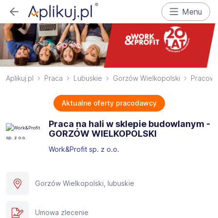
Menu
Aplikuj.pl
Praca
Lubuskie
Gorzów Wielkopolski
Pracowni
Aktualne oferty pracodawcy
Praca na hali w sklepie budowlanym -
GORZÓW WIELKOPOLSKI​
Work&Profit sp. z o.o.
Gorzów Wielkopolski, lubuskie
Umowa zlecenie