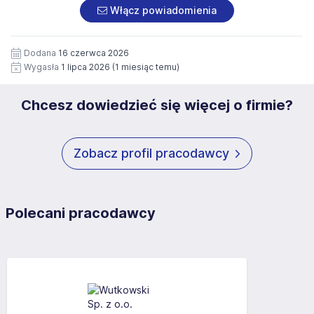
załączonych dokumentach aplikacyjnych (w tym
pod numerem 33 816 64 09 lub pisemnie na adres
Włącz powiadomienia
wizerunku), na potrzeby przyszłych rekrutacji przez okres
siedziby administratora.
12 miesięcy. Zgoda jest dobrowolna i może być w każdym
Pełną treść Klauzuli znajdzie Pan/Pani pod adresem:
czasie wycofana.
Dodana
16 czerwca 2026
https://www.workprofit.pl/klauzula-informacyjna.html
Wygasła
1 lipca 2026
(1 miesiąc temu)
Chcesz dowiedzieć się więcej o firmie?
Zobacz profil pracodawcy
Polecani pracodawcy