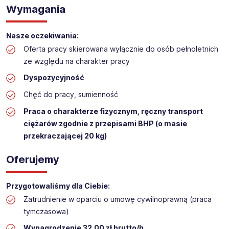
Wymagania
Praca na hali w sklepie budowlanym
Lokalizacja: GORZÓW WIELKOPOLSKI​
Nasze oczekiwania:
Oferta pracy skierowana wyłącznie do osób pełnoletnich
ze względu na charakter pracy
Dyspozycyjność
Chęć do pracy, sumienność
Praca o charakterze fizycznym, ręczny transport
ciężarów zgodnie z przepisami BHP (o masie
przekraczającej 20 kg)
Oferujemy
Przygotowaliśmy dla Ciebie:
Zatrudnienie w oparciu o umowę cywilnoprawną (praca
tymczasowa)
Wynagrodzenie 32,00 zł brutto/h