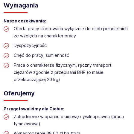
Praca na hali w sklepie budowlanym
Wymagania
Lokalizacja: Wrocław (Bielany)
Nasze oczekiwania:
Oferta pracy skierowana wyłącznie do osób pełnoletnich
ze względu na charakter pracy
Dyspozycyjność
Chęć do pracy, sumienność
Praca o charakterze fizycznym, ręczny transport
ciężarów zgodnie z przepisami BHP (o masie
przekraczającej 20 kg)
Oferujemy
Przygotowaliśmy dla Ciebie:
Zatrudnienie w oparciu o umowę cywilnoprawną (praca
tymczasowa)
Wynagrodzenie 38,00 zł brutto/h