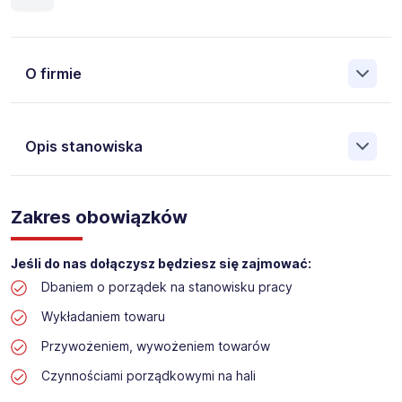
O firmie
Opis stanowiska
Założona w 2001 Agencja Pracy Tymczasowej, Agencja
Pośrednictwa Pracy i Doradztwa Personalnego Work &
Zakres obowiązków
Profit jest obecnie jedną z największych niezależnych
polskich agencji zatrudnienia. W ciągu wielu lat naszej
działalności daliśmy pracę przeszło 50 000 pracowników
Jeśli do nas dołączysz będziesz się zajmować:
w całym kraju. Skutecznie znajdujemy pracowników dla
Dbaniem o porządek na stanowisku pracy
największych firm, jak również małych rodzinnych
przedsiębiorstw w Polsce. Agencja jest wpisana pod nr
Wykładaniem towaru
396 w Krajowym Rejestrze Agencji Zatrudnienia.
Przywożeniem, wywożeniem towarów
Obecnie dla naszego Klienta, poszukujemy osób na
Czynnościami porządkowymi na hali
stanowisko: