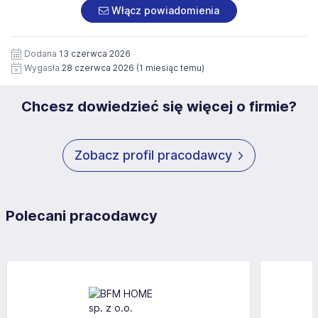
załączonych dokumentach aplikacyjnych (w tym
pod numerem 33 816 64 09 lub pisemnie na adres
Włącz powiadomienia
wizerunku), na potrzeby przyszłych rekrutacji przez okres
siedziby administratora.
12 miesięcy. Zgoda jest dobrowolna i może być w każdym
Pełną treść Klauzuli znajdzie Pan/Pani pod adresem:
czasie wycofana.
Dodana
13 czerwca 2026
https://www.workprofit.pl/klauzula-informacyjna.html
Wygasła
28 czerwca 2026
(1 miesiąc temu)
Chcesz dowiedzieć się więcej o firmie?
Zobacz profil pracodawcy
Polecani pracodawcy