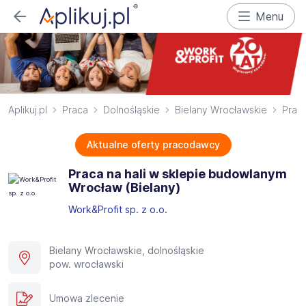
Menu
Aplikuj.pl
Praca
Dolnośląskie
Bielany Wrocławskie
Praco
Aktualne oferty pracodawcy
Praca na hali w sklepie budowlanym
Wrocław (Bielany)
Work&Profit sp. z o.o.
Bielany Wrocławskie, dolnośląskie
pow. wrocławski
Umowa zlecenie