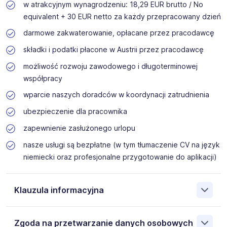
w atrakcyjnym wynagrodzeniu: 18,29 EUR brutto / No
equivalent + 30 EUR netto za każdy przepracowany dzień
darmowe zakwaterowanie, opłacane przez pracodawcę
składki i podatki płacone w Austrii przez pracodawcę
możliwość rozwoju zawodowego i długoterminowej
współpracy
wparcie naszych doradców w koordynacji zatrudnienia
ubezpieczenie dla pracownika
zapewnienie zasłużonego urlopu
nasze usługi są bezpłatne (w tym tłumaczenie CV na język
niemiecki oraz profesjonalne przygotowanie do aplikacji)
Klauzula informacyjna
Na podstawie art. 6 ust. 1 lit. b rozporządzenia (UE) nr
Zgoda na przetwarzanie danych osobowych
2016/679 (dalej: „Rozporządzenie”), wyrażam zgodę na