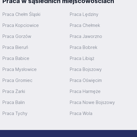
Praca w sąsiednich miejscowościach
Praca Chełm Śląski
Praca Lędziny
Praca Kopciowice
Praca Chełmek
Praca Gorzów
Praca Jaworzno
Praca Bieruń
Praca Bobrek
Praca Babice
Praca Libiąż
Praca Mysłowice
Praca Bojszowy
Praca Gromiec
Praca Oświęcim
Praca Żarki
Praca Harmęże
Praca Balin
Praca Nowe Bojszowy
Praca Tychy
Praca Wola
Stopka