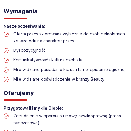
Obsługa kas/dokładanie towaru w sklepie
Wymagania
kosmetycznym/drogerii
Lokalizacja: Imielin
Nasze oczekiwania:
Oferta pracy skierowana wyłącznie do osób pełnoletnich
ze względu na charakter pracy
Dyspozycyjność
Komunikatywność i kultura osobista
Mile widziane posiadanie ks. sanitarno-epidemiologicznej
Mile widziane doświadczenie w branży Beauty
Oferujemy
Przygotowaliśmy dla Ciebie:
Zatrudnienie w oparciu o umowę cywilnoprawną (praca
tymczasowa)