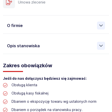
Umowa zlecenie
O firmie
Opis stanowiska
Założona w 2001 Agencja Pracy Tymczasowej, Agencja
Pośrednictwa Pracy i Doradztwa Personalnego Work &
Zakres obowiązków
Profit jest obecnie jedną z największych niezależnych
polskich agencji zatrudnienia. W ciągu wielu lat naszej
działalności daliśmy pracę przeszło 50 000 pracowników
Jeśli do nas dołączysz będziesz się zajmować:
w całym kraju. Skutecznie znajdujemy pracowników dla
Obsługą klienta
największych firm, jak również małych rodzinnych
przedsiębiorstw w Polsce. Agencja jest wpisana pod nr
Obsługą kasy fiskalnej
396 w Krajowym Rejestrze Agencji Zatrudnienia.
Dbaniem o ekspozycję towaru wg ustalonych norm
Obecnie dla naszego Klienta, poszukujemy osób na
Dbaniem o porządek na stanowisku pracy.
stanowisko: