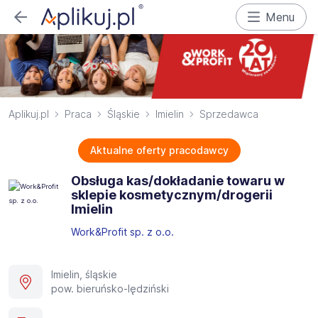
Menu
Aplikuj.pl
Praca
Śląskie
Imielin
Sprzedawca
Aktualne oferty pracodawcy
Obsługa kas/dokładanie towaru w
sklepie kosmetycznym/drogerii
Imielin
Work&Profit sp. z o.o.
Imielin, śląskie
pow. bieruńsko-lędziński