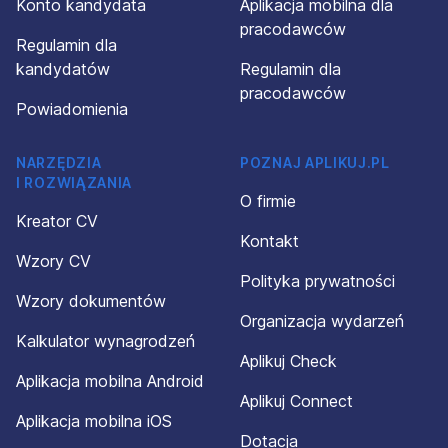
Konto kandydata
Aplikacja mobilna dla
pracodawców
Regulamin dla
kandydatów
Regulamin dla
pracodawców
Powiadomienia
NARZĘDZIA
POZNAJ APLIKUJ.PL
I ROZWIĄZANIA
O firmie
Kreator CV
Kontakt
Wzory CV
Polityka prywatności
Wzory dokumentów
Organizacja wydarzeń
Kalkulator wynagrodzeń
Aplikuj Check
Aplikacja mobilna Android
Aplikuj Connect
Aplikacja mobilna iOS
Dotacja