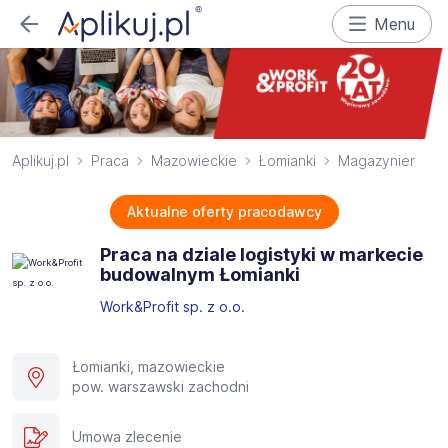
Menu
Aplikuj.pl
Praca
Mazowieckie
Łomianki
Magazynier
Aktualne oferty pracodawcy
Praca na dziale logistyki w markecie
budowalnym Łomianki
Work&Profit sp. z o.o.
Łomianki, mazowieckie
pow. warszawski zachodni
Umowa zlecenie