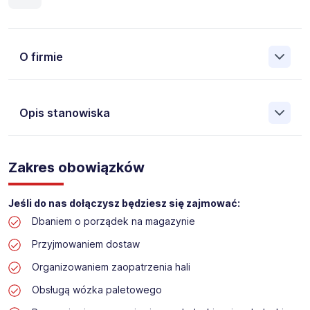
O firmie
Opis stanowiska
Założona w 2001 Agencja Pracy Tymczasowej, Agencja
Pośrednictwa Pracy i Doradztwa Personalnego Work &
Zakres obowiązków
Profit jest obecnie jedną z największych niezależnych
polskich agencji zatrudnienia. W ciągu wielu lat naszej
działalności daliśmy pracę przeszło 50 000 pracowników
Jeśli do nas dołączysz będziesz się zajmować:
w całym kraju. Skutecznie znajdujemy pracowników dla
Dbaniem o porządek na magazynie
największych firm, jak również małych rodzinnych
przedsiębiorstw w Polsce. Agencja jest wpisana pod nr
Przyjmowaniem dostaw
396 w Krajowym Rejestrze Agencji Zatrudnienia.
Organizowaniem zaopatrzenia hali
Obecnie dla naszego Klienta, poszukujemy osób na
Obsługą wózka paletowego
stanowisko: