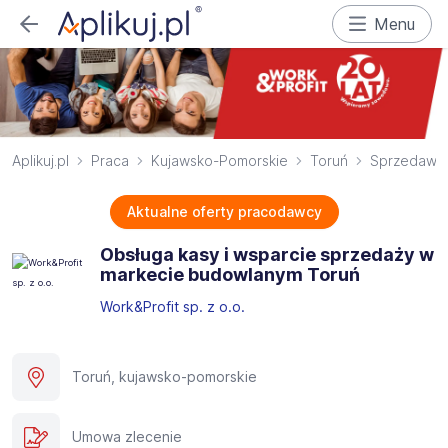
Menu
Aplikuj.pl
Praca
Kujawsko-Pomorskie
Toruń
Sprzedawc
Aktualne oferty pracodawcy
Obsługa kasy i wsparcie sprzedaży w
markecie budowlanym ​Toruń
Work&Profit sp. z o.o.
Toruń, kujawsko-pomorskie
Umowa zlecenie