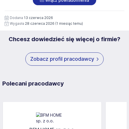
Włącz powiadomienia
wizerunku), na potrzeby przyszłych rekrutacji przez okres
siedziby administratora.
12 miesięcy. Zgoda jest dobrowolna i może być w każdym
Pełną treść Klauzuli znajdzie Pan/Pani pod adresem:
czasie wycofana.
Dodana
13 czerwca 2026
https://www.workprofit.pl/klauzula-informacyjna.html
Wygasła
28 czerwca 2026
(1 miesiąc temu)
Chcesz dowiedzieć się więcej o firmie?
Zobacz profil pracodawcy
Polecani pracodawcy