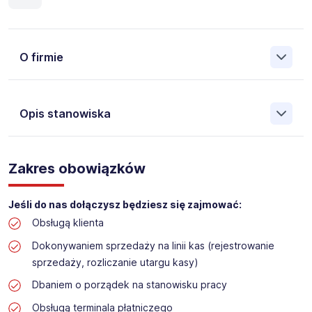
O firmie
Opis stanowiska
Założona w 2001 Agencja Pracy Tymczasowej, Agencja
Pośrednictwa Pracy i Doradztwa Personalnego Work &
Zakres obowiązków
Profit jest obecnie jedną z największych niezależnych
polskich agencji zatrudnienia. W ciągu wielu lat naszej
działalności daliśmy pracę przeszło 50 000 pracowników
Jeśli do nas dołączysz będziesz się zajmować:
w całym kraju. Skutecznie znajdujemy pracowników dla
Obsługą klienta
największych firm, jak również małych rodzinnych
przedsiębiorstw w Polsce. Agencja jest wpisana pod nr
Dokonywaniem sprzedaży na linii kas (rejestrowanie
396 w Krajowym Rejestrze Agencji Zatrudnienia.
sprzedaży, rozliczanie utargu kasy)
Obecnie dla naszego Klienta, poszukujemy osób do pracy
Dbaniem o porządek na stanowisku pracy
na stanowisko:
Obsługą terminala płatniczego