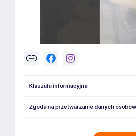
Klauzula informacyjna
Klikając w przycisk „Wyślij” zgadzasz się na przetwar
Zgoda na przetwarzanie danych osobo
43-300 Bielsko-Biała danych osobowych zawartych w
na stanowisko wskazane w ogłoszeniu. W każdym cz
Wyrażam zgodę na przetwarzanie moich danych oso
adresem
poczta@workprofit.pl
43-300 Bielsko-Biała ul. 11 Listopada 60-62 , NIP