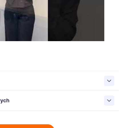
zanie przez Work&Profit Sp. z o.o., ul. 11 Listopada 60-62,
wych
 zgłoszeniu rekrutacyjnym w celu prowadzenia rekrutacji
asie możesz cofnąć zgodę, kontaktując się z nami pod
bowych przez Work & Profit Agencja Pracy Tymczasowej
: 5471988634 zawartych w załączonych dokumentach