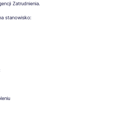
ncji Zatrudnienia.
na stanowisko:
:
leniu