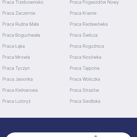
Praca Trzebownisko
Praca Pogwizdów Nowy
Praca Zaczernie
Praca Krasne
Praca Rudna Mała
Praca Racławówka
Praca Boguchwała
Praca Świlcza
Praca Łąka
Praca Rogoźnica
Praca Mrowla
Praca Nosówka
Praca Tyczyn
Praca Tajęcina
Praca Jasionka
Praca Woliczka
Praca Kielnarowa
Praca Strażów
Praca Lutoryż
Praca Siedliska
Stopka