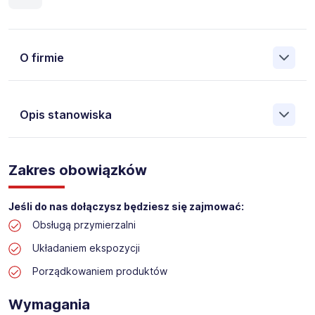
O firmie
Opis stanowiska
Założona w 2001 Agencja Pracy Tymczasowej, Agencja
Pośrednictwa Pracy i Doradztwa Personalnego Work &
Zakres obowiązków
Profit jest obecnie jedną z największych niezależnych
polskich agencji zatrudnienia. W ciągu wielu lat naszej
działalności daliśmy pracę przeszło 50 000 pracowników
Jeśli do nas dołączysz będziesz się zajmować:
w całym kraju. Skutecznie znajdujemy pracowników dla
Obsługą przymierzalni
największych firm, jak również małych rodzinnych
przedsiębiorstw w Polsce. Agencja jest wpisana pod nr
Układaniem ekspozycji
396 w Krajowym Rejestrze Agencji Zatrudnienia.
Porządkowaniem produktów
Obecnie dla naszego Klienta, poszukujemy osób na
stanowisko:
Wymagania