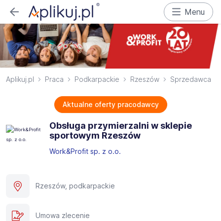
Menu
Aplikuj.pl
Praca
Podkarpackie
Rzeszów
Sprzedawca
Aktualne oferty pracodawcy
Obsługa przymierzalni w sklepie
sportowym Rzeszów
Work&Profit sp. z o.o.
Rzeszów, podkarpackie
Umowa zlecenie