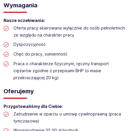
Praca na hali w sklepie budowlanym
Wymagania
Lokalizacja: Pabianice
Nasze oczekiwania:
Oferta pracy skierowana wyłącznie do osób pełnoletnich
ze względu na charakter pracy
Dyspozycyjność
Chęć do pracy, sumienność
Praca o charakterze fizycznym, ręczny transport
ciężarów zgodnie z przepisami BHP (o masie
przekraczającej 20 kg)
Oferujemy
Przygotowaliśmy dla Ciebie:
Zatrudnienie w oparciu o umowę cywilnoprawną (praca
tymczasowa)
Wynagrodzenie 35,00 zł brutto/h