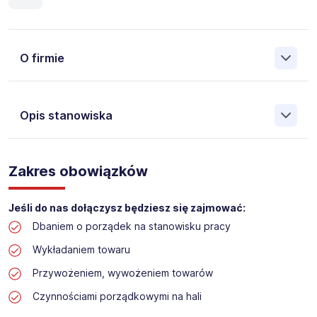
O firmie
Opis stanowiska
Założona w 2001 Agencja Pracy Tymczasowej, Agencja
Pośrednictwa Pracy i Doradztwa Personalnego Work &
Zakres obowiązków
Profit jest obecnie jedną z największych niezależnych
polskich agencji zatrudnienia. W ciągu wielu lat naszej
działalności daliśmy pracę przeszło 50 000 pracowników
Jeśli do nas dołączysz będziesz się zajmować:
w całym kraju. Skutecznie znajdujemy pracowników dla
Dbaniem o porządek na stanowisku pracy
największych firm, jak również małych rodzinnych
przedsiębiorstw w Polsce. Agencja jest wpisana pod nr
Wykładaniem towaru
396 w Krajowym Rejestrze Agencji Zatrudnienia.
Przywożeniem, wywożeniem towarów
Obecnie dla naszego Klienta, poszukujemy osób na
Czynnościami porządkowymi na hali
stanowisko: