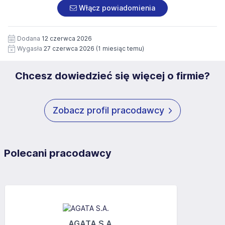
załączonych dokumentach aplikacyjnych (w tym
pod numerem 33 816 64 09 lub pisemnie na adres
Włącz powiadomienia
wizerunku), na potrzeby przyszłych rekrutacji przez okres
siedziby administratora.
12 miesięcy. Zgoda jest dobrowolna i może być w każdym
Pełną treść Klauzuli znajdzie Pan/Pani pod adresem:
czasie wycofana.
Dodana
12 czerwca 2026
https://www.workprofit.pl/klauzula-informacyjna.html
Wygasła
27 czerwca 2026
(1 miesiąc temu)
Chcesz dowiedzieć się więcej o firmie?
Zobacz profil pracodawcy
Polecani pracodawcy
AGATA S.A.