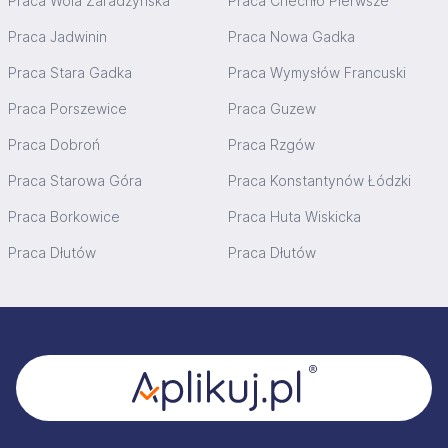
Praca Wola Zaradzyńska
Praca Chechło Pierwsze
Praca Jadwinin
Praca Nowa Gadka
Praca Stara Gadka
Praca Wymysłów Francuski
Praca Porszewice
Praca Guzew
Praca Dobroń
Praca Rzgów
Praca Starowa Góra
Praca Konstantynów Łódzki
Praca Borkowice
Praca Huta Wiskicka
Praca Dłutów
Praca Dłutów
Stopka