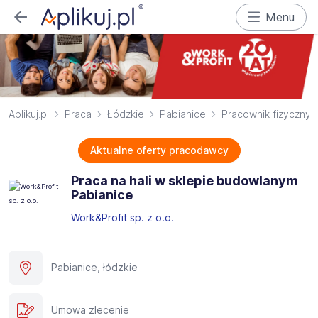
Menu
Aplikuj.pl
Praca
Łódzkie
Pabianice
Pracownik fizyczny
Aktualne oferty pracodawcy
Praca na hali w sklepie budowlanym
Pabianice
Work&Profit sp. z o.o.
Pabianice, łódzkie
Umowa zlecenie