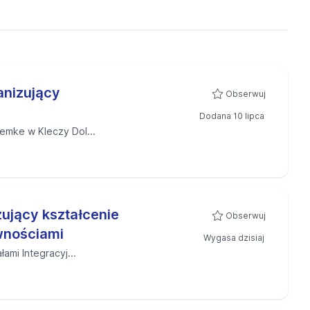
anizujący
Obserwuj
Dodana 10 lipca
emke w Kleczy Dol...
ujący kształcenie
Obserwuj
wnościami
Wygasa dzisiaj
ami Integracyj...