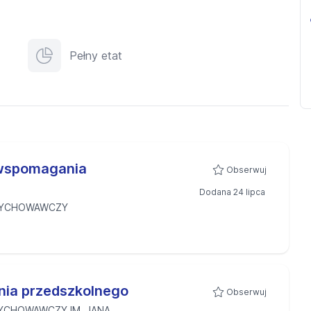
Pełny etat
wspomagania
Obserwuj
Dodana 24 lipca
WYCHOWAWCZY
ia przedszkolnego
Obserwuj
YCHOWAWCZY IM. JANA