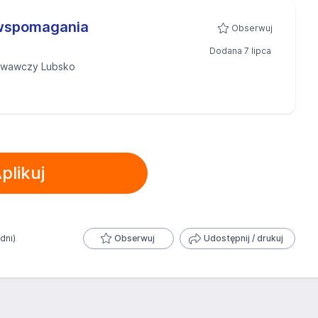
wspomagania
Obserwuj
Dodana 7 lipca
owawczy Lubsko
plikuj
 dni)
Obserwuj
Udostępnij / drukuj