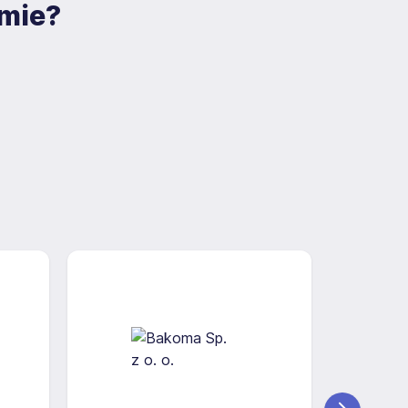
rmie?