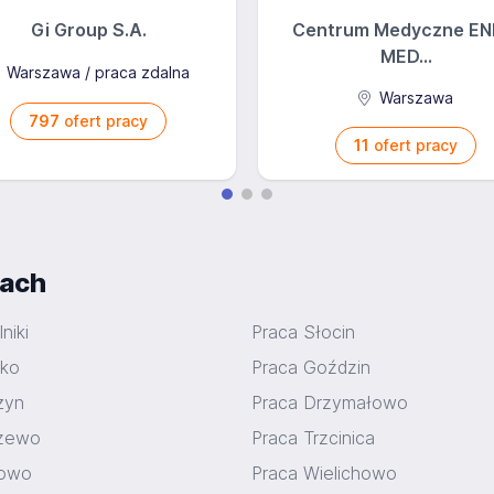
Gi Group S.A.
Centrum Medyczne EN
MED...
Warszawa / praca zdalna
Warszawa
797
ofert pracy
11
ofert pracy
iach
niki
Praca Słocin
nko
Praca Goździn
żyn
Praca Drzymałowo
czewo
Praca Trzcinica
nowo
Praca Wielichowo