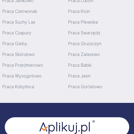
Praca Janikowo
Praca Luboń
Praca Czerwonak
Praca Kicin
Praca Suchy Las
Praca Plewiska
Praca Czapury
Praca Swarzędz
Praca Garby
Praca Gruszczyn
Praca Skórzewo
Praca Zalasewo
Praca Przeźmierowo
Praca Babki
Praca Wysogotowo
Praca Jasin
Praca Kobylnica
Praca Gortatowo
Stopka