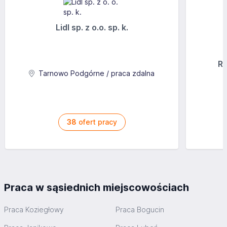
Lidl sp. z o.o. sp. k.
Ra
Tarnowo Podgórne / praca zdalna
38
ofert pracy
Praca w sąsiednich miejscowościach
Praca Koziegłowy
Praca Bogucin