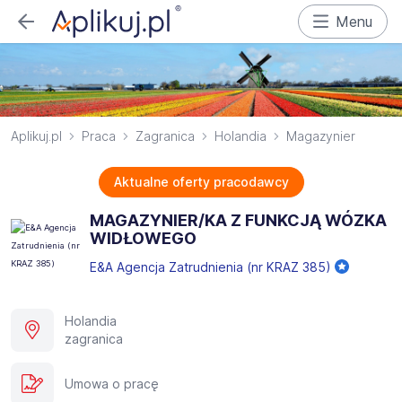
Menu
Aplikuj.pl
Praca
Zagranica
Holandia
Magazynier
Aktualne oferty pracodawcy
MAGAZYNIER/KA Z FUNKCJĄ WÓZKA
WIDŁOWEGO
E&A Agencja Zatrudnienia (nr KRAZ 385)
Holandia
zagranica
Umowa o pracę