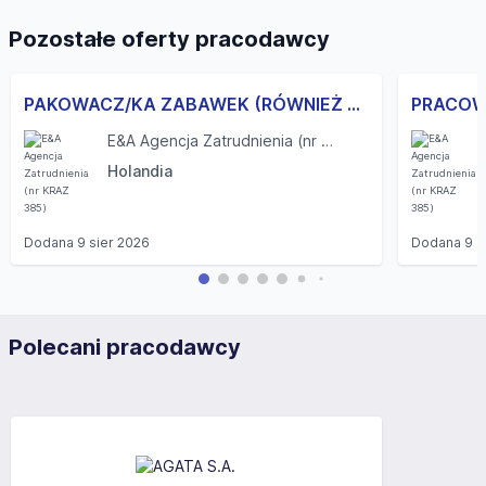
Pozostałe oferty pracodawcy
PAKOWACZ/KA ZABAWEK (RÓWNIEŻ DLA PAR, BILET GRATIS)
E&A Agencja Zatrudnienia (nr KRAZ 385)
Holandia
Dodana
9 sier 2026
Dodana
9 s
Polecani pracodawcy