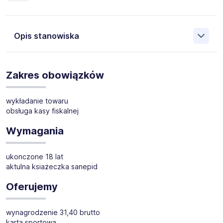
Opis stanowiska
Szukamy pracownika do pracy do sklepu spożywczego w
Maciejowicach k. Sobolewa
Zakres obowiązków
wykładanie towaru
obsługa kasy fiskalnej
Wymagania
ukonczone 18 lat
aktulna ksiażeczka sanepid
Oferujemy
wynagrodzenie 31,40 brutto
karta sportowa