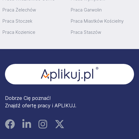
Praca Żelechów
Praca Garwolin
Praca Stoczek
Praca Miastków Kościelny
Praca Kozienice
Praca Staszów
Stopka
Dobrze Cię poznać!
Znajdź ofertę pracy i APLIKUJ.
Facebook
Linked In
Instagram
Instagram