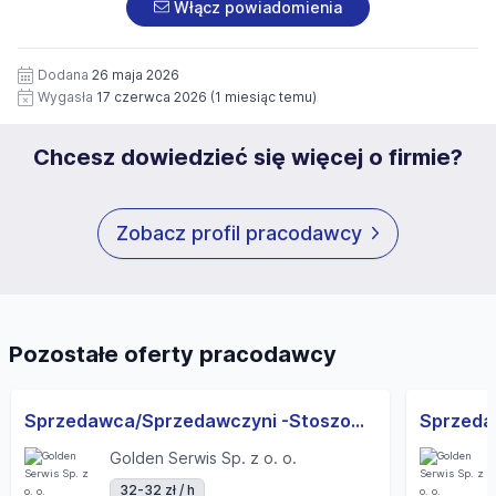
aplikacyjnych (w tym wizerunku), na potrzeby przyszłych
Włącz powiadomienia
rekrutacji przez okres 12 miesięcy. Zgoda jest dobrowolna
i może być w każdym czasie wycofana.
Dodana
26 maja 2026
Wygasła
17 czerwca 2026
(1 miesiąc temu)
Chcesz dowiedzieć się więcej o firmie?
Zobacz profil pracodawcy
Pozostałe oferty pracodawcy
Sprzedawca/Sprzedawczyni -Stoszowice
Golden Serwis Sp. z o. o.
32-32 zł / h