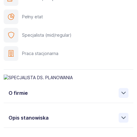
Pełny etat
Specjalista (mid/regular)
Praca stacjonarna
O firmie
ELECTRIS
jest dynamicznie rozwijającą się firmą rodzinną,
Działającą na rynku międzynarodowym, specjalizującą
Opis stanowiska
się w produkcji elementów miedzianych
Miejsce pracy
: Białka/k. Makowa Podhalańskiego, pow.
m.in. dla przemysłu elektroenergetycznego i