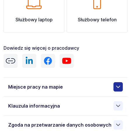
Służbowy laptop
Służbowy telefon
Dowiedz się więcej o pracodawcy
Miejsce pracy na mapie
Klauzula informacyjna
Pokaż
mapę
Administratorem danych osobowych jest: ELECTRIS spółka
Zgoda na przetwarzanie danych osobowych
z ograniczoną odpowiedzialnością sp.k., Białka 620 , 34-