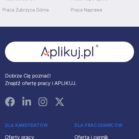
Praca Zubrzyca Górna
Praca Naprawa
Stopka
Dobrze Cię poznać!
Znajdź ofertę pracy i APLIKUJ.
Facebook
Linked In
Instagram
Instagram
DLA KANDYDATÓW
DLA PRACODAWCÓW
Oferty pracy
Oferta i cennik