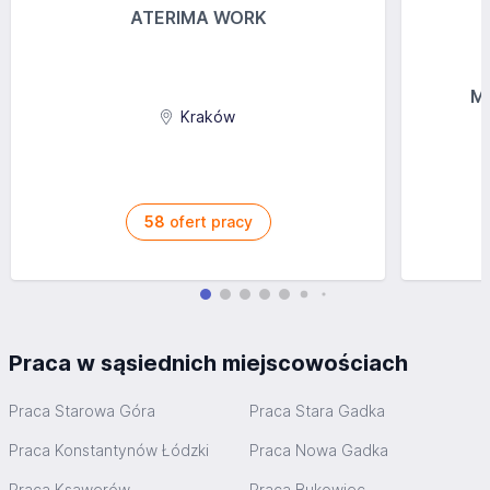
ATERIMA WORK
MG
Kraków
58
ofert pracy
Praca w sąsiednich miejscowościach
Praca Starowa Góra
Praca Stara Gadka
Praca Konstantynów Łódzki
Praca Nowa Gadka
Praca Ksawerów
Praca Bukowiec