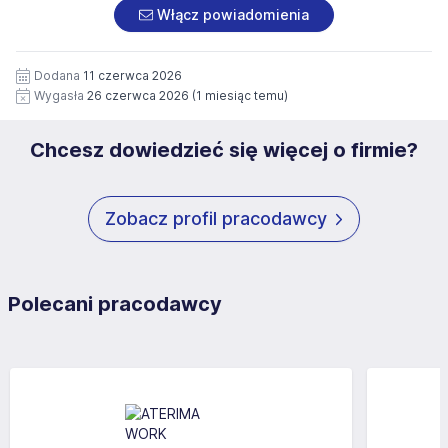
załączonych dokumentach aplikacyjnych (w tym
pod numerem 33 816 64 09 lub pisemnie na adres
Włącz powiadomienia
wizerunku), na potrzeby przyszłych rekrutacji przez okres
siedziby administratora.
12 miesięcy. Zgoda jest dobrowolna i może być w każdym
Pełną treść Klauzuli znajdzie Pan/Pani pod adresem:
czasie wycofana.
Dodana
11 czerwca 2026
https://www.workprofit.pl/klauzula-informacyjna.html
Wygasła
26 czerwca 2026
(1 miesiąc temu)
Chcesz dowiedzieć się więcej o firmie?
Zobacz profil pracodawcy
Polecani pracodawcy