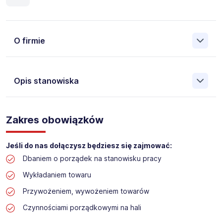
O firmie
Opis stanowiska
Założona w 2001 Agencja Pracy Tymczasowej, Agencja
Pośrednictwa Pracy i Doradztwa Personalnego Work &
Zakres obowiązków
Profit jest obecnie jedną z największych niezależnych
polskich agencji zatrudnienia. W ciągu wielu lat naszej
działalności daliśmy pracę przeszło 50 000 pracowników
Jeśli do nas dołączysz będziesz się zajmować:
w całym kraju. Skutecznie znajdujemy pracowników dla
Dbaniem o porządek na stanowisku pracy
największych firm, jak również małych rodzinnych
przedsiębiorstw w Polsce. Agencja jest wpisana pod nr
Wykładaniem towaru
396 w Krajowym Rejestrze Agencji Zatrudnienia.
Przywożeniem, wywożeniem towarów
Obecnie dla naszego Klienta, poszukujemy osób na
Czynnościami porządkowymi na hali
stanowisko: