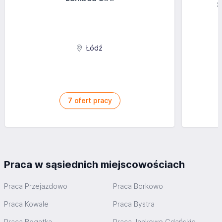
S
Łódź
7
ofert pracy
Praca w sąsiednich miejscowościach
Praca Przejazdowo
Praca Borkowo
Praca Kowale
Praca Bystra
Praca Bogatka
Praca Jankowo Gdańskie