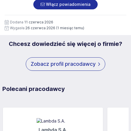
załączonych dokumentach aplikacyjnych (w tym
pod numerem 33 816 64 09 lub pisemnie na adres
Włącz powiadomienia
wizerunku), na potrzeby przyszłych rekrutacji przez okres
siedziby administratora.
12 miesięcy. Zgoda jest dobrowolna i może być w każdym
Pełną treść Klauzuli znajdzie Pan/Pani pod adresem:
czasie wycofana.
Dodana
11 czerwca 2026
https://www.workprofit.pl/klauzula-informacyjna.html
Wygasła
26 czerwca 2026
(1 miesiąc temu)
Chcesz dowiedzieć się więcej o firmie?
Zobacz profil pracodawcy
Polecani pracodawcy
Lambda S.A.