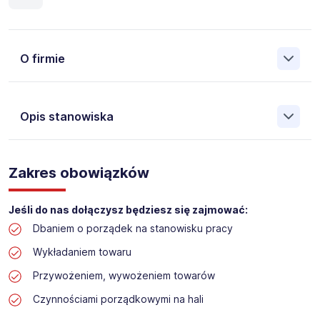
O firmie
Opis stanowiska
Założona w 2001 Agencja Pracy Tymczasowej, Agencja
Pośrednictwa Pracy i Doradztwa Personalnego Work &
Zakres obowiązków
Profit jest obecnie jedną z największych niezależnych
polskich agencji zatrudnienia. W ciągu wielu lat naszej
działalności daliśmy pracę przeszło 50 000 pracowników
Jeśli do nas dołączysz będziesz się zajmować:
w całym kraju. Skutecznie znajdujemy pracowników dla
Dbaniem o porządek na stanowisku pracy
największych firm, jak również małych rodzinnych
przedsiębiorstw w Polsce. Agencja jest wpisana pod nr
Wykładaniem towaru
396 w Krajowym Rejestrze Agencji Zatrudnienia.
Przywożeniem, wywożeniem towarów
Obecnie dla naszego Klienta, poszukujemy osób na
Czynnościami porządkowymi na hali
stanowisko: