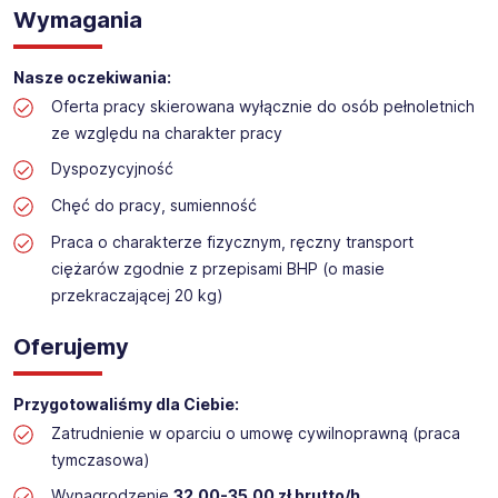
Praca na hali w sklepie budowlanym
Wymagania
Lokalizacja: Gdańsk (Osowa/Oliwa)
Nasze oczekiwania:
Oferta pracy skierowana wyłącznie do osób pełnoletnich
ze względu na charakter pracy
Dyspozycyjność
Chęć do pracy, sumienność
Praca o charakterze fizycznym, ręczny transport
ciężarów zgodnie z przepisami BHP (o masie
przekraczającej 20 kg)
Oferujemy
Przygotowaliśmy dla Ciebie:
Zatrudnienie w oparciu o umowę cywilnoprawną (praca
tymczasowa)
Wynagrodzenie
32,00-35,00 zł brutto/h