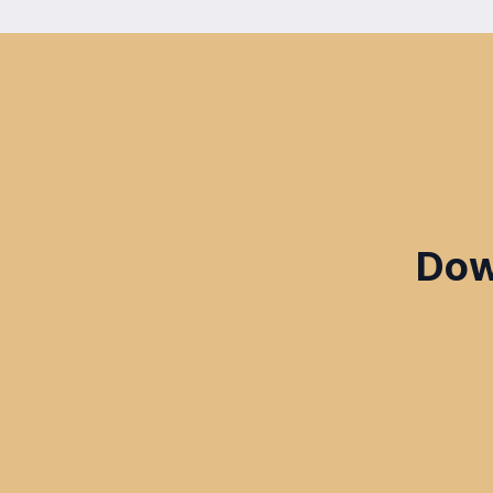
dobrowolna i może być w każdym czasie wycofana.
Dow