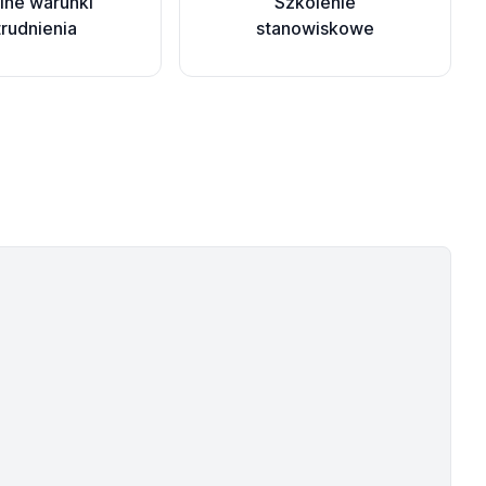
ilne warunki
Szkolenie
trudnienia
stanowiskowe