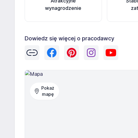
Atrakcyjne
Stab
wynagrodzenie
za
Dowiedz się więcej o pracodawcy
Pokaż
mapę