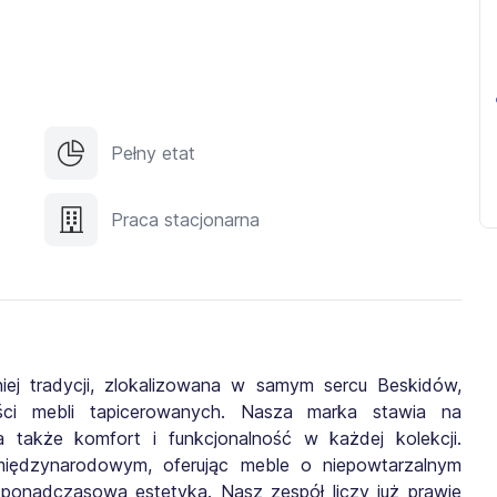
Pełny etat
Praca stacjonarna
iej tradycji, zlokalizowana w samym sercu Beskidów,
kości mebli tapicerowanych. Nasza marka stawia na
 a także komfort i funkcjonalność w każdej kolekcji.
międzynarodowym, oferując meble o niepowtarzalnym
ponadczasową estetyką. Nasz zespół liczy już prawie