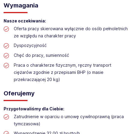
Praca na hali w sklepie budowlanym
Wymagania
Lokalizacja: Grudziądz
Nasze oczekiwania:
Oferta pracy skierowana wyłącznie do osób pełnoletnich
ze względu na charakter pracy
Dyspozycyjność
Chęć do pracy, sumienność
Praca o charakterze fizycznym, ręczny transport
ciężarów zgodnie z przepisami BHP (o masie
przekraczającej 20 kg)
Oferujemy
Przygotowaliśmy dla Ciebie:
Zatrudnienie w oparciu o umowę cywilnoprawną (praca
tymczasowa)
Wynagrodzenie 32,00 zł brutto/h