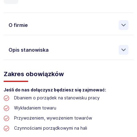
O firmie
Opis stanowiska
Założona w 2001 Agencja Pracy Tymczasowej, Agencja
Pośrednictwa Pracy i Doradztwa Personalnego Work &
Zakres obowiązków
Profit jest obecnie jedną z największych niezależnych
polskich agencji zatrudnienia. W ciągu wielu lat naszej
działalności daliśmy pracę przeszło 50 000 pracowników
Jeśli do nas dołączysz będziesz się zajmować:
w całym kraju. Skutecznie znajdujemy pracowników dla
Dbaniem o porządek na stanowisku pracy
największych firm, jak również małych rodzinnych
przedsiębiorstw w Polsce. Agencja jest wpisana pod nr
Wykładaniem towaru
396 w Krajowym Rejestrze Agencji Zatrudnienia.
Przywożeniem, wywożeniem towarów
Obecnie dla naszego Klienta, poszukujemy osób na
Czynnościami porządkowymi na hali
stanowisko: