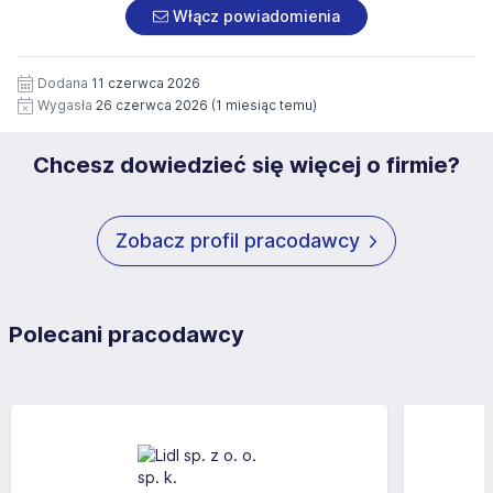
załączonych dokumentach aplikacyjnych (w tym
pod numerem 33 816 64 09 lub pisemnie na adres
Włącz powiadomienia
wizerunku), na potrzeby przyszłych rekrutacji przez okres
siedziby administratora.
12 miesięcy. Zgoda jest dobrowolna i może być w każdym
Pełną treść Klauzuli znajdzie Pan/Pani pod adresem:
czasie wycofana.
Dodana
11 czerwca 2026
https://www.workprofit.pl/klauzula-informacyjna.html
Wygasła
26 czerwca 2026
(1 miesiąc temu)
Chcesz dowiedzieć się więcej o firmie?
Zobacz profil pracodawcy
Polecani pracodawcy