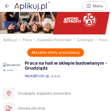
Menu
Aplikuj.pl
Praca
Kujawsko-Pomorskie
Grudziądz
Pracown
Aktualne oferty pracodawcy
Praca na hali w sklepie budowlanym -
Grudziądz
Work&Profit sp. z o.o.
Grudziądz, kujawsko-pomorskie
Umowa zlecenie