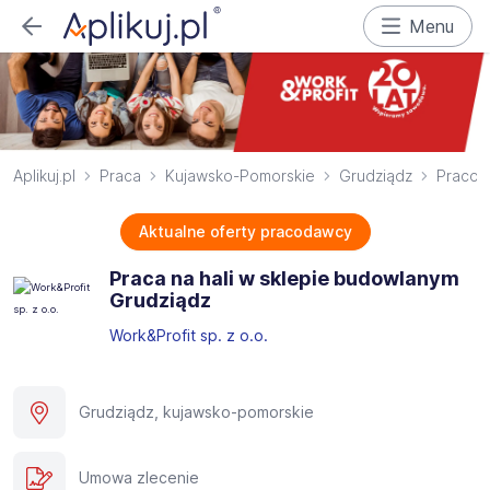
Menu
Aplikuj.pl
Praca
Kujawsko-Pomorskie
Grudziądz
Pracown
Aktualne oferty pracodawcy
Praca na hali w sklepie budowlanym
Grudziądz
Work&Profit sp. z o.o.
Grudziądz, kujawsko-pomorskie
Umowa zlecenie