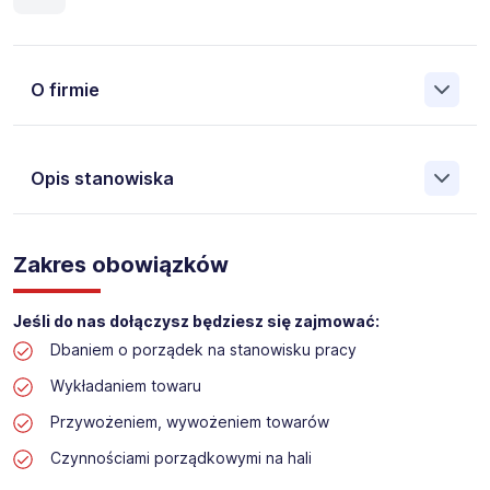
O firmie
Opis stanowiska
Założona w 2001 Agencja Pracy Tymczasowej, Agencja
Pośrednictwa Pracy i Doradztwa Personalnego Work &
Zakres obowiązków
Profit jest obecnie jedną z największych niezależnych
polskich agencji zatrudnienia. W ciągu wielu lat naszej
działalności daliśmy pracę przeszło 50 000 pracowników
Jeśli do nas dołączysz będziesz się zajmować:
w całym kraju. Skutecznie znajdujemy pracowników dla
Dbaniem o porządek na stanowisku pracy
największych firm, jak również małych rodzinnych
przedsiębiorstw w Polsce. Agencja jest wpisana pod nr
Wykładaniem towaru
396 w Krajowym Rejestrze Agencji Zatrudnienia.
Przywożeniem, wywożeniem towarów
Obecnie dla naszego Klienta, poszukujemy osób na
Czynnościami porządkowymi na hali
stanowisko: