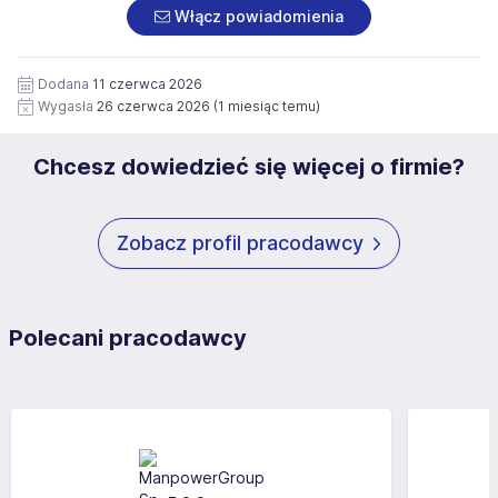
załączonych dokumentach aplikacyjnych (w tym
pod numerem 33 816 64 09 lub pisemnie na adres
Włącz powiadomienia
wizerunku), na potrzeby przyszłych rekrutacji przez okres
siedziby administratora.
12 miesięcy. Zgoda jest dobrowolna i może być w każdym
Pełną treść Klauzuli znajdzie Pan/Pani pod adresem:
czasie wycofana.
Dodana
11 czerwca 2026
https://www.workprofit.pl/klauzula-informacyjna.html
Wygasła
26 czerwca 2026
(1 miesiąc temu)
Chcesz dowiedzieć się więcej o firmie?
Zobacz profil pracodawcy
Polecani pracodawcy