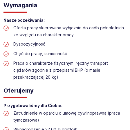
Praca na hali w sklepie budowlanym
Wymagania
Lokalizacja: Grudziądz
Nasze oczekiwania:
Oferta pracy skierowana wyłącznie do osób pełnoletnich
ze względu na charakter pracy
Dyspozycyjność
Chęć do pracy, sumienność
Praca o charakterze fizycznym, ręczny transport
ciężarów zgodnie z przepisami BHP (o masie
przekraczającej 20 kg)
Oferujemy
Przygotowaliśmy dla Ciebie:
Zatrudnienie w oparciu o umowę cywilnoprawną (praca
tymczasowa)
Wynagrodzenie 32,00 zł brutto/h