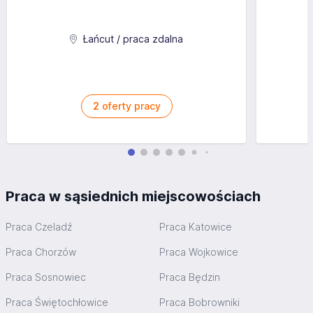
Start: od zaraz
Lokalizacja: różne miejscowości na terenie całych Niemiec
różne lokalizacje na terenie Niemiec, start: od zaraz
Łańcut / praca zdalna
Aplikuj
2
oferty pracy
Praca w sąsiednich miejscowościach
Praca Czeladź
Praca Katowice
Praca Chorzów
Praca Wojkowice
Praca Sosnowiec
Praca Będzin
Praca Świętochłowice
Praca Bobrowniki