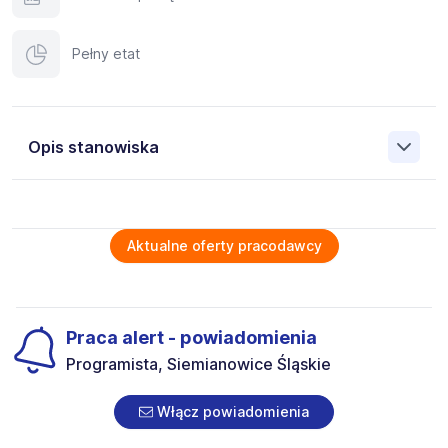
Pełny etat
Opis stanowiska
Niemiecka agencja rekrutacyjna Sepada poszukuje dla
swojego klienta pracowników na stanowisko: Operator
CNC (tokarz, frezer, szlifierz)
Aktualne oferty pracodawcy
Operator CNC / tokarz / frezer / szlifierz praca w
Niemczech (k/m/n)
Obowiązki
Praca alert - powiadomienia
Obsługa i ustawianie maszyn CNC (tokarki, frezarki)
Wczytywanie i edycja programów CNC (np. Siemens
Programista, Siemianowice Śląskie
Sinumerik, Fanuc, Heidenhain)
Przygotowanie maszyny do pracy (montaż narzędzi,
Włącz powiadomienia
ustawianie parametrów)
Kontrola jakości wykonanych detali (pomiary, zgodność z