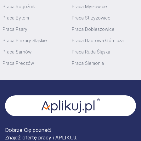
Praca Rogoźnik
Praca Mysłowice
Praca Bytom
Praca Strzyżowice
Praca Psary
Praca Dobieszowice
Praca Piekary Śląskie
Praca Dąbrowa Górnicza
Praca Sarnów
Praca Ruda Śląska
Praca Preczów
Praca Siemonia
Stopka
Dobrze Cię poznać!
Znajdź ofertę pracy i APLIKUJ.