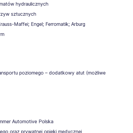
hematów hydraulicznych
rzyw sztucznych
uss-Maffei; Engel; Ferromatik; Arburg
ym
transportu poziomego – dodatkowy atut (możliwe
ammer Automotive Polska
ego oraz prywatnej opieki medycznej