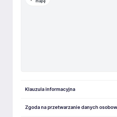
mapę
Klauzula informacyjna
Administratorem danych osobowych jest GRAMMER A
Zgoda na przetwarzanie danych osobo
Jedności 10. Moje dane osobowe przetwarzane są w c