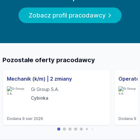
Zobacz profil pracodawcy
Pozostałe oferty pracodawcy
Mechanik (k/m) | 2 zmiany
Operator
Gi Group S.A.
Cybinka
Dodana
9 sier 2026
Dodana
9 s