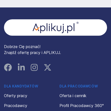
Stopka
Dobrze Cię poznać!
Znajdź ofertę pracy i APLIKUJ.
Facebook
Linked In
Instagram
Instagram
DLA KANDYDATÓW
DLA PRACODAWCÓW
Oferty pracy
Oferta i cennik
Pracodawcy
Profil Pracodawcy 360°