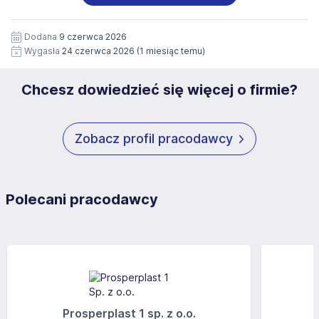
wizerunku), na potrzeby przyszłych rekrutacji przez okres
siedziby administratora.
12 miesięcy. Zgoda jest dobrowolna i może być w każdym
Pełną treść Klauzuli znajdzie Pan/Pani pod adresem:
czasie wycofana.
Dodana
9 czerwca 2026
https://www.workprofit.pl/klauzula-informacyjna.html
Wygasła
24 czerwca 2026
(1 miesiąc temu)
Chcesz dowiedzieć się więcej o firmie?
Zobacz profil pracodawcy
Polecani pracodawcy
Prosperplast 1 sp. z o.o.