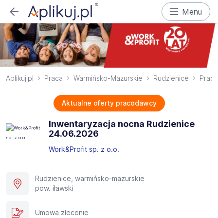
Menu
Aplikuj.pl
Praca
Warmińsko-Mazurskie
Rudzienice
Praco
Aktualne oferty pracodawcy
Inwentaryzacja nocna Rudzienice
24.06.2026​
Work&Profit sp. z o.o.
Rudzienice, warmińsko-mazurskie
pow. iławski
Umowa zlecenie