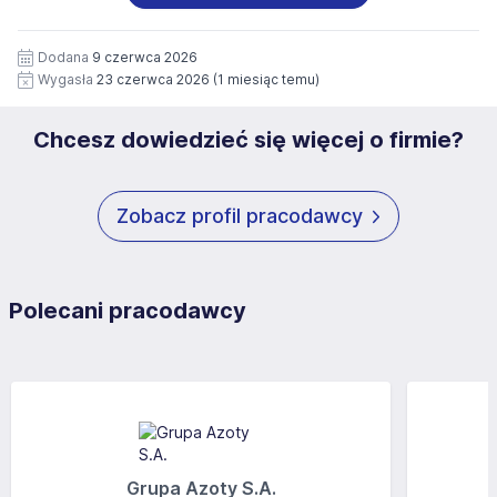
wizerunku), na potrzeby przyszłych rekrutacji przez okres
siedziby administratora.
12 miesięcy. Zgoda jest dobrowolna i może być w każdym
Pełną treść Klauzuli znajdzie Pan/Pani pod adresem:
czasie wycofana.
Dodana
9 czerwca 2026
https://www.workprofit.pl/klauzula-informacyjna.html
Wygasła
23 czerwca 2026
(1 miesiąc temu)
Chcesz dowiedzieć się więcej o firmie?
Zobacz profil pracodawcy
Polecani pracodawcy
Grupa Azoty S.A.