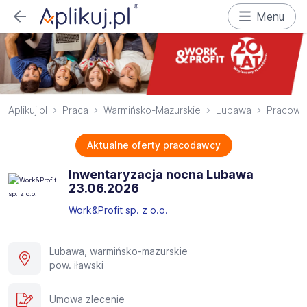
Menu
Aplikuj.pl
Praca
Warmińsko-Mazurskie
Lubawa
Pracowni
Aktualne oferty pracodawcy
Inwentaryzacja nocna Lubawa
23.06.2026​
Work&Profit sp. z o.o.
Lubawa, warmińsko-mazurskie
pow. iławski
Umowa zlecenie