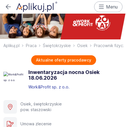
Menu
Aplikuj.pl
Praca
Świętokrzyskie
Osiek
Pracownik fizycz
Aktualne oferty pracodawcy
Inwentaryzacja nocna Osiek
18.06.2026​
Work&Profit sp. z o.o.
Osiek, świętokrzyskie
pow. staszowski
Umowa zlecenie