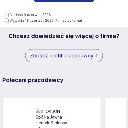
wizerunku), na potrzeby przyszłych rekrutacji przez okres
siedziby administratora.
12 miesięcy. Zgoda jest dobrowolna i może być w każdym
Pełną treść Klauzuli znajdzie Pan/Pani pod adresem:
czasie wycofana.
Dodana
9 czerwca 2026
https://www.workprofit.pl/klauzula-informacyjna.html
Wygasła
18 czerwca 2026
(1 miesiąc temu)
Chcesz dowiedzieć się więcej o firmie?
Zobacz profil pracodawcy
Polecani pracodawcy