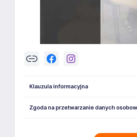
Klauzula informacyjna
Klikając w przycisk „Wyślij” zgadzasz się na przetwar
Zgoda na przetwarzanie danych osobo
43-300 Bielsko-Biała danych osobowych zawartych w
na stanowisko wskazane w ogłoszeniu. W każdym cz
Wyrażam zgodę na przetwarzanie moich danych oso
adresem
poczta@workprofit.pl
43-300 Bielsko-Biała ul. 11 Listopada 60-62 , NIP