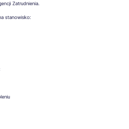
ncji Zatrudnienia.
na stanowisko:
:
leniu