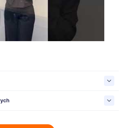
zanie przez Work&Profit Sp. z o.o., ul. 11 Listopada 60-62,
wych
 zgłoszeniu rekrutacyjnym w celu prowadzenia rekrutacji
asie możesz cofnąć zgodę, kontaktując się z nami pod
bowych przez Work & Profit Agencja Pracy Tymczasowej
: 5471988634 zawartych w załączonych dokumentach