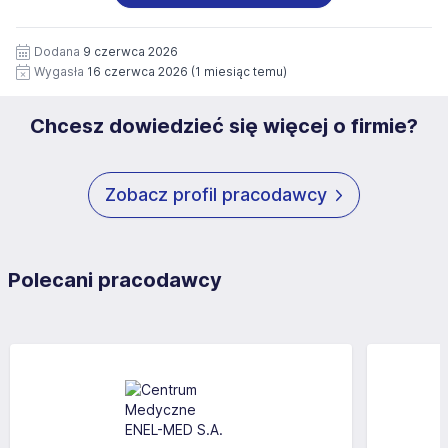
wizerunku), na potrzeby przyszłych rekrutacji przez okres
siedziby administratora.
12 miesięcy. Zgoda jest dobrowolna i może być w każdym
Pełną treść Klauzuli znajdzie Pan/Pani pod adresem:
czasie wycofana.
Dodana
9 czerwca 2026
https://www.workprofit.pl/klauzula-informacyjna.html
Wygasła
16 czerwca 2026
(1 miesiąc temu)
Chcesz dowiedzieć się więcej o firmie?
Zobacz profil pracodawcy
Polecani pracodawcy