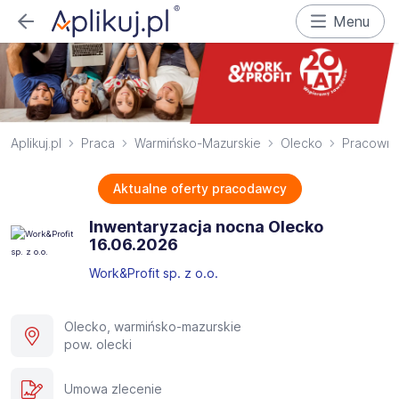
Menu
Aplikuj.pl
Praca
Warmińsko-Mazurskie
Olecko
Pracownik
Aktualne oferty pracodawcy
Inwentaryzacja nocna Olecko
16.06.2026​
Work&Profit sp. z o.o.
Olecko, warmińsko-mazurskie
pow. olecki
Umowa zlecenie