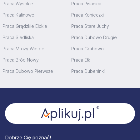
Praca Wysokie
Praca Pisanica
Praca Kalinowo
Praca Konieczki
Praca Grądzkie Ełckie
Praca Stare Juchy
Praca Siedliska
Praca Dubowo Drugie
Praca Mrozy Wielkie
Praca Grabowo
Praca Bród Nowy
Praca Ełk
Praca Dubowo Pierwsze
Praca Dubeninki
Stopka
Dobrze Cię poznać!