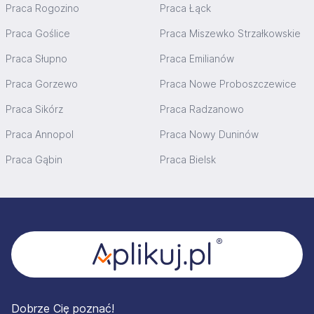
Praca Rogozino
Praca Łąck
Praca Goślice
Praca Miszewko Strzałkowskie
Praca Słupno
Praca Emilianów
Praca Gorzewo
Praca Nowe Proboszczewice
Praca Sikórz
Praca Radzanowo
Praca Annopol
Praca Nowy Duninów
Praca Gąbin
Praca Bielsk
Stopka
Dobrze Cię poznać!