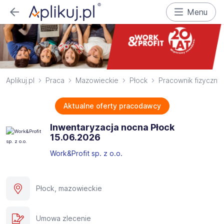
Menu
Aplikuj.pl
Praca
Mazowieckie
Płock
Pracownik fizyczny
Aktualne oferty pracodawcy
Inwentaryzacja nocna Płock
15.06.2026​
Work&Profit sp. z o.o.
Płock, mazowieckie
Umowa zlecenie