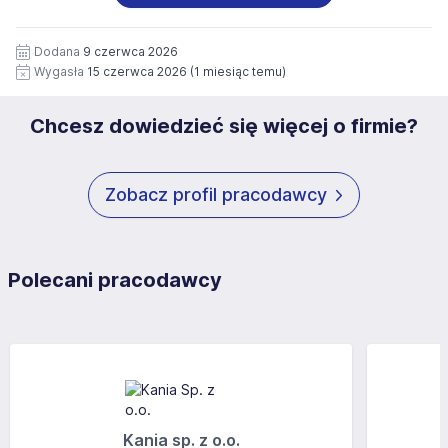
wizerunku), na potrzeby przyszłych rekrutacji przez okres
siedziby administratora.
12 miesięcy. Zgoda jest dobrowolna i może być w każdym
Pełną treść Klauzuli znajdzie Pan/Pani pod adresem:
czasie wycofana.
Dodana
9 czerwca 2026
https://www.workprofit.pl/klauzula-informacyjna.html
Wygasła
15 czerwca 2026
(1 miesiąc temu)
Chcesz dowiedzieć się więcej o firmie?
Zobacz profil pracodawcy
Polecani pracodawcy
Kania sp. z o.o.