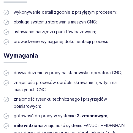
wykonywanie detali zgodnie z przyjętym procesem;
Miejsce pracy: Mielec
System pracy: 3 zmianowy
obsługa systemu sterowania maszyn CNC;
ustawianie narzędzi i punktów bazowych;
prowadzenie wymaganej dokumentacji procesu.
Wymagania
doświadczenie w pracy na stanowisku operatora CNC;
znajomość procesów obróbki skrawaniem, w tym na
maszynach CNC;
znajomość rysunku technicznego i przyrządów
pomiarowych;
gotowość do pracy w systemie
3-zmianowym
;
mile widziana
znajomość systemu FANUC i HEIDENHAIN
oraz doświadczenie w pracy na obrabiarkach 4- i 5-