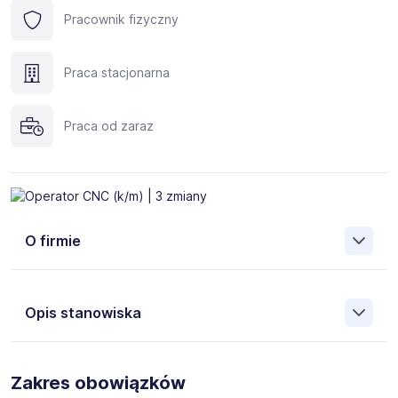
Pracownik fizyczny
Praca stacjonarna
Praca od zaraz
O firmie
Opis stanowiska
Dla naszego klienta - producenta komponentów i struktur
dla przemysłu lotniczego - poszukujemy osoby na
Zakres obowiązków
stanowisko:
Operator / Operatorka Obrabiarek CNC